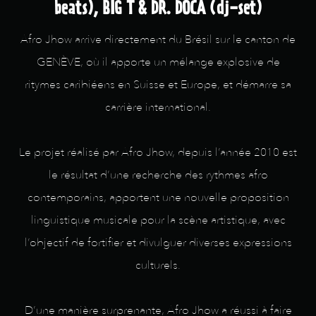
beats), BIG T & DR. DOCA (dj-set)
Afro Jhow arrive directement du Brésil sur le canton de
GENÈVE, où il apporte un mélange explosive de
ritymes caribiéens en Suisse et Europe, et démarre sa
carrière international.
Le projet réalisé par Afro Jhow, depuis l’année 2010 est
le résultat d’une recherche des rythmes afro
contemporains, apportent une nouvelle proposition
linguistique musicale pour la scène artistique, avec
l’objectif de fortifier et divulguer diverses expressions
culturels.
D’une manière surprenante, Afro Jhow a réussi à faire