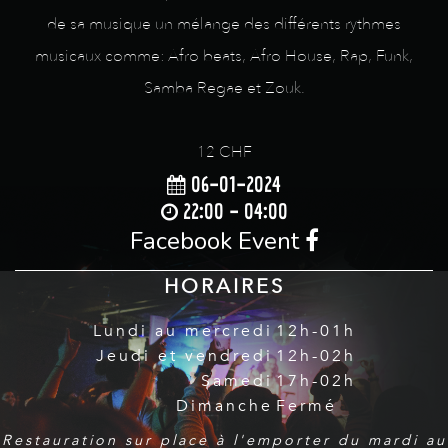
de sa musique un mélange des différents rythmes
musicaux comme: Afro beats, Afro House, Rap, Funk,
Samba Regae et Zouk.
12 CHF
06-01-2024
22:00 - 04:00
Facebook Event
HORAIRES
Lundi au mercredi
12h-01h
Jeudi et vendredi
12h-02h
Samedi
17h-02h
Dimanche
Fermé
Restauration sur place à l'emporter du mardi au