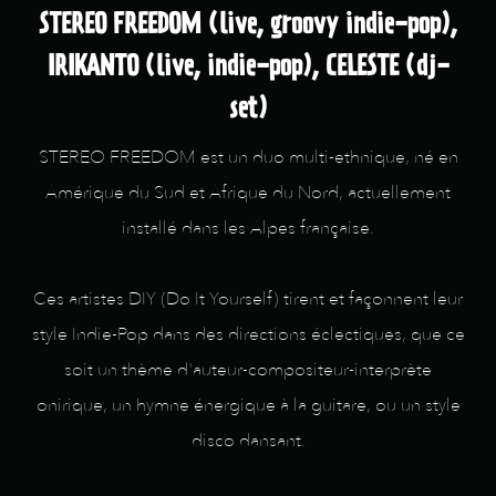
STEREO FREEDOM (live, groovy indie-pop),
IRIKANTO (live, indie-pop), CELESTE (dj-
set)
STEREO FREEDOM est un duo multi-ethnique, né en
Amérique du Sud et Afrique du Nord, actuellement
installé dans les Alpes française.
Ces artistes DIY (Do It Yourself) tirent et façonnent leur
style Indie-Pop dans des directions éclectiques, que ce
soit un thème d'auteur-compositeur-interprète
onirique, un hymne énergique à la guitare, ou un style
disco dansant.