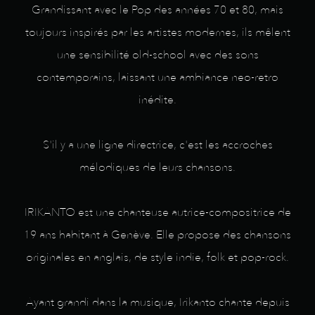
Grandissant avec le Pop des années 70 et 80, mais
toujours inspirés par les artistes modernes, ils mêlent
une sensibilité old-school avec des sons
contemporains, laissant une ambiance neo-retro
inédite.
S'il y a une ligne directrice, c'est les accroches
mélodiques de leurs chansons.
IRIKANTO est une chanteuse autrice-compositrice de
19 ans habitant à Genève. Elle propose des chansons
originales en anglais, de style indie, folk et pop-rock.
Ayant grandi dans la musique, Irikanto chante depuis