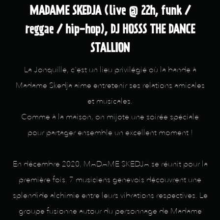
MADAME SKEDJA (live @ 22h, funk /
reggae / hip-hop), DJ HOSSS THE DANCE
STALLION
La Jonquille, c'est un lieu privilégié où la bande à
Madame Skedja aime entretenir ses relations amicales
et musicales.
Comme à la maison, on mijote une soirée spéciale
pour partager ensemble un excellent moment !
En décembre 2020, MADAME SKEDJA se réunit pour la
première fois. 7 musiciens genevois découvrent une
splendide alchimie entre leurs vibrations respectives. Le
groupe fusionne autour du personnage de Madame