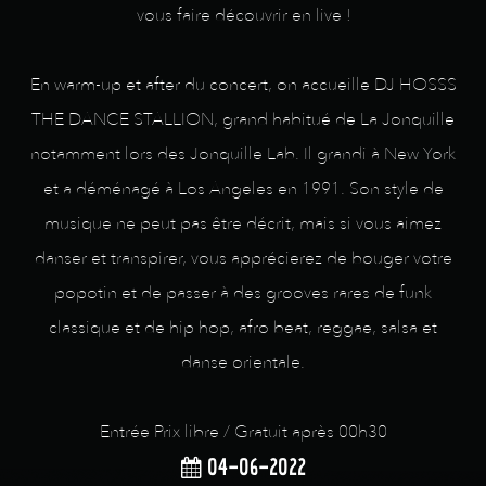
vous faire découvrir en live !
En warm-up et after du concert, on accueille DJ HOSSS
THE DANCE STALLION, grand habitué de La Jonquille
notamment lors des Jonquille Lab. Il grandi à New York
et a déménagé à Los Angeles en 1991. Son style de
musique ne peut pas être décrit, mais si vous aimez
danser et transpirer, vous apprécierez de bouger votre
popotin et de passer à des grooves rares de funk
classique et de hip hop, afro beat, reggae, salsa et
danse orientale.
Entrée Prix libre / Gratuit après 00h30
04-06-2022