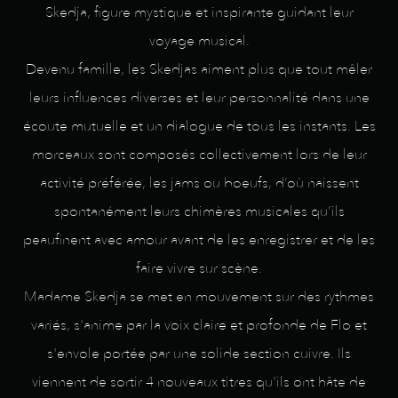
Skedja, figure mystique et inspirante guidant leur
voyage musical.
Devenu famille, les Skedjas aiment plus que tout mêler
leurs influences diverses et leur personnalité dans une
écoute mutuelle et un dialogue de tous les instants. Les
morceaux sont composés collectivement lors de leur
activité préférée, les jams ou boeufs, d’où naissent
spontanément leurs chimères musicales qu’ils
peaufinent avec amour avant de les enregistrer et de les
faire vivre sur scène.
Madame Skedja se met en mouvement sur des rythmes
variés, s'anime par la voix claire et profonde de Flo et
s'envole portée par une solide section cuivre. Ils
viennent de sortir 4 nouveaux titres qu'ils ont hâte de