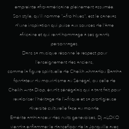
empreinte afro-américaine pleinement assumée.
Son style, qu'il nomme "Afro blues", est le canevas
d’une inspiration qui puise aux sources de l’âme
africaine et qui rend hommage à ses grands
personnages.
Dans sa musique résonne le respect pour
l’enseignement des anciens,
comme la figure spirituelle de Cheikh Ahmadou Bamba
fondateur du mouridisme au Sénégal, ou celle de
Cheikh Anta Diop, érudit sénégalais qui a tant fait pour
revaloriser l’héritage de l’Afrique et sa prodigieuse
diversité culturelle face au monde.
Emérite ambianceur des nuits genevoises, Dj ALOKO
viendra enflammer le dancefloor de la Jonquille avec