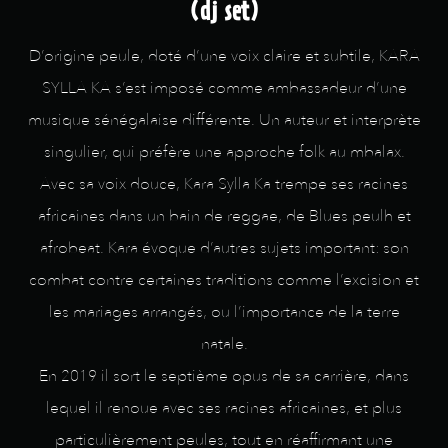
(dj set)
D’origine peule, doté d’une voix claire et subtile, KARA
SYLLA KA s’est imposé comme ambassadeur d’une
musique sénégalaise différente. Un auteur et interprète
singulier, qui préfère une approche folk au mbalax.
Avec sa voix douce, Kara Sylla Ka trempe ses racines
africaines dans un bain de reggae, de Blues peulh et
afrobeat. Kara évoque d’autres sujets important: son
combat contre certaines traditions comme l’excision et
les mariages arrangés, ou l’importance de la terre
natale.
En 2019 il sort le septième opus de sa carrière, dans
lequel il renoue avec ses racines africaines, et plus
particulièrement peules, tout en réaffirmant une