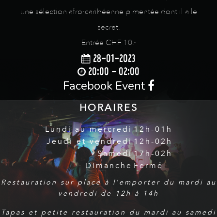
une sélection afro-caribéenne pimentée dont il a le
secret.
Entrée CHF 10.-
28-01-2023
20:00 - 02:00
Facebook Event
HORAIRES
Lundi au mercredi
12h-01h
Jeudi et vendredi
12h-02h
Samedi
17h-02h
Dimanche
Fermé
Restauration sur place à l'emporter du mardi au
vendredi de 12h à 14h
Tapas et petite restauration du mardi au samedi