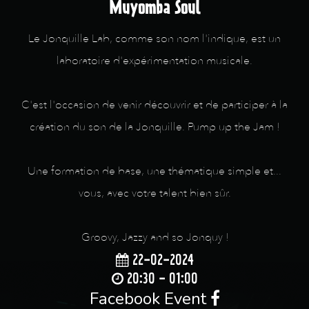
Muyomba Soul
Le Jonquille Lab, comme son nom l'indique, est un
laboratoire d'expérimentation musicale.
C'est l'occasion de venir découvrir et de participer à la
création du son de la Jonquille. Pump up the Jam !
Une formation de base, une thématique simple et...
vous, avec votre talent bien sûr.
Groovy, Jazzy and so Jonquy !
22-02-2024
20:30 - 01:00
Facebook Event