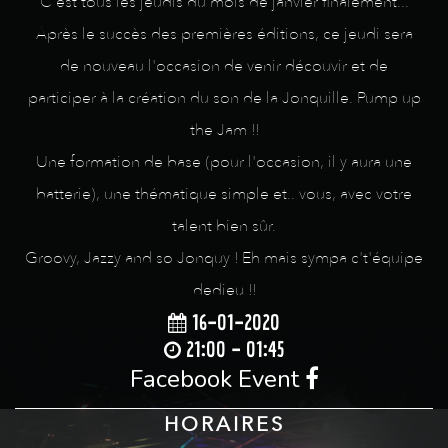
C'est tous les jeudis du mois de janvier finalement...
Après le succès des premières éditions, ce jeudi sera
de nouveau l'occasion de venir découvir et de
participer à la création du son de la Jonquille. Pump up
the Jam !!
Une formation de base (pour l'occasion, il y aura une
batterie), une thématique simple et.. vous, avec votre
talent bien sûr.
Groovy, Jazzy and so Jonquy ! Eh mais sympa c't'équipe
dedieu !!
16-01-2020
21:00 - 01:45
Facebook Event
HORAIRES