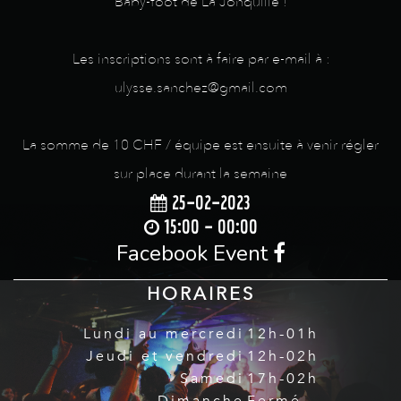
Baby-foot de La Jonquille !
Les inscriptions sont à faire par e-mail à :
ulysse.sanchez@gmail.com
La somme de 10 CHF / équipe est ensuite à venir régler
sur place durant la semaine
25-02-2023
15:00 - 00:00
Facebook Event
HORAIRES
Lundi au mercredi
12h-01h
Jeudi et vendredi
12h-02h
Samedi
17h-02h