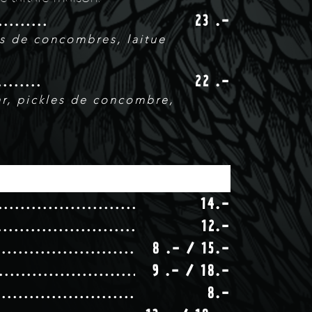
23 .-
es de concombres, laitue
22 .-
ar, pickles de concombre,
14.-
12.-
8 .- / 15.-
9 .- / 18.-
8.-