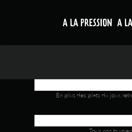
A LA PRESSION
A L
En plus des plats du jour, re
Tous nos burgers 