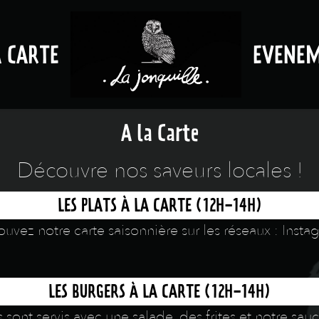
A CARTE
EVENE
A la Carte
Découvre nos saveurs locales !
LES PLATS À LA CARTE (12H-14H)
trouvez notre carte saisonnière sur les réseaux : Ins
LES BURGERS À LA CARTE (12H-14H)
sont servis avec une salade, des frites et notre sau