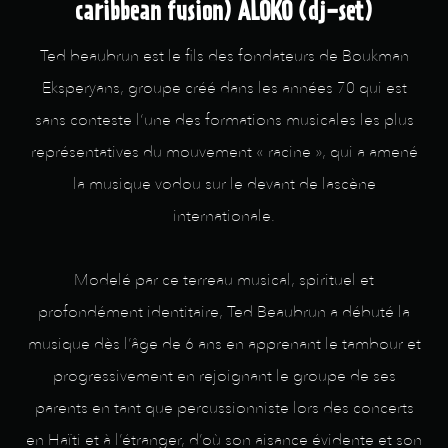
caribbean fusion) ALOKO (dj-set)
Ted beaubrun est le fils des fondateurs de Boukman
Eksperyans, groupe créé dans les années 70 qui est
sans conteste l‘une des formations musicales les plus
représentatives du mouvement « racine », qui a amené
la musique vodou sur le devant de lascène
internationale.
Modelé par ce terreau musical, spirituel et
profondément identitaire, Ted Beaubrun a débuté la
musique dès l’âge de 6 ans en apprenant le tambour et
progressivement en rejoignant le groupe de ses
parents en tant que percussionniste lors des concerts
en Haïti et à l’étranger, d’où son aisance évidente et son