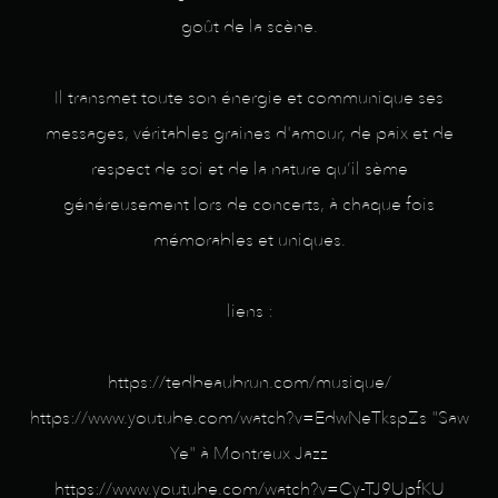
goût de la scène.
Il transmet toute son énergie et communique ses
messages, véritables graines d'amour, de paix et de
respect de soi et de la nature qu’il sème
généreusement lors de concerts, à chaque fois
mémorables et uniques.
liens :
https://tedbeaubrun.com/musique/
https://www.youtube.com/watch?v=EdwNeTkspZs "Saw
Ye" à Montreux Jazz
https://www.youtube.com/watch?v=Cy-TJ9UpfKU