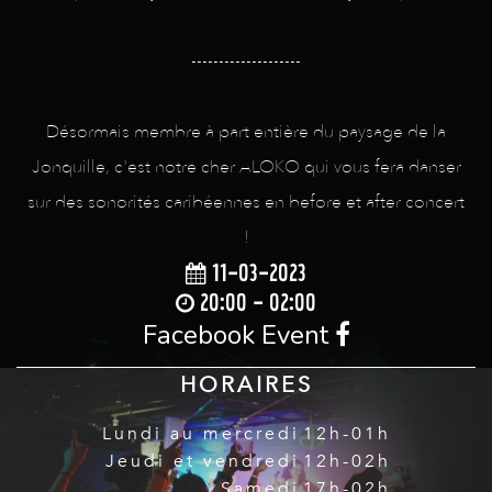
--------------------
Désormais membre à part entière du paysage de la
Jonquille, c'est notre cher ALOKO qui vous fera danser
sur des sonorités caribéennes en before et after concert
!
11-03-2023
20:00 - 02:00
Facebook Event
HORAIRES
Lundi au mercredi
12h-01h
Jeudi et vendredi
12h-02h
Samedi
17h-02h