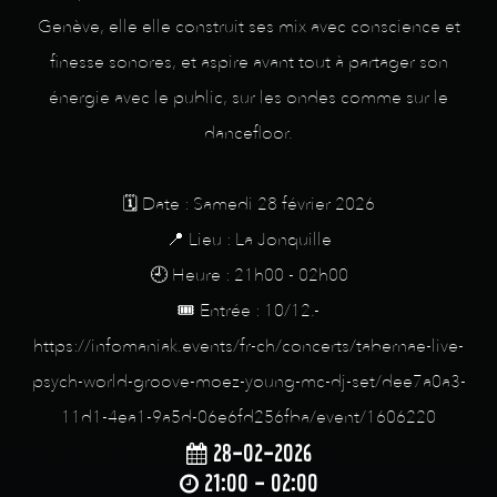
Genève, elle elle construit ses mix avec conscience et
finesse sonores, et aspire avant tout à partager son
énergie avec le public, sur les ondes comme sur le
dancefloor.
🗓️ Date : Samedi 28 février 2026
📍 Lieu : La Jonquille
🕘 Heure : 21h00 - 02h00
🎟️ Entrée : 10/12.-
https://infomaniak.events/fr-ch/concerts/tabernae-live-
psych-world-groove-moez-young-mc-dj-set/dee7a0a3-
11d1-4ea1-9a5d-06e6fd256fba/event/1606220
28-02-2026
21:00 - 02:00