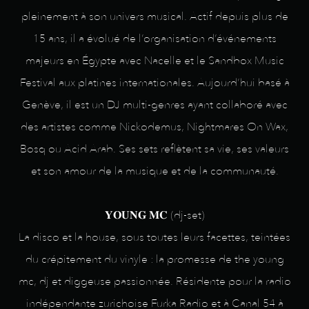
pleinement à son univers musical. Actif depuis plus de
15 ans, il a évolué de l’organisation d’événements
majeurs en Égypte avec Nacelle et le Sandbox Music
Festival aux platines internationales. Aujourd’hui basé à
Genève, il est un DJ multi-genres ayant collaboré avec
des artistes comme Nickodemus, Nightmares On Wax,
Bosq ou Acid Arab. Ses sets reflètent sa vie, ses valeurs
et son amour de la musique et de la communauté.
𝐘𝐎𝐔𝐍𝐆 𝐌𝐂 (dj-set)
La disco et la house, sous toutes leurs facettes, teintées
du crépitement du vinyle : la promesse de the young
mc, dj et diggeuse passionnée. Résidente pour la radio
indépendante zurichoise Furka Radio et à Canal 54 à