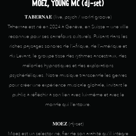
MOEZ, YOUNG MC (dj-set)
𝐓𝐀𝐁𝐄𝐑𝐍𝐀𝐄 (live, psych / world groove)
Tabernae est né en 2024 à Genève, en Suisse — une ville
reconnue pour ses carrefours culturels. Puisant dans les
riches paysages sonores de l’Afrique, de l’Amérique et
du Levant, le groupe tisse des rythmes ancestraux, des
mélodies hypnotiques et des explorations
psychédéliques. Notre musique transcende les genres
pour créer une expérience musicale globale, invitant le
public à réfléchir à son lien avec lui-même et avec le
monde qui l’entoure.
𝐌𝐎𝐄𝐙 (dj-set)
Moez est un selector né, fier de son arabité qu’il intègre