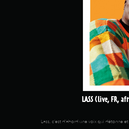
LASS (live, FR, afr
Lass, c’est d’abord une voix qui détonne et