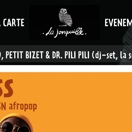
A CARTE
EVENE
), PETIT BIZET & DR. PILI PILI (dj-set, la 