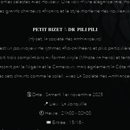
lodies célestes avec douceur. Une voix d’une élégance rare, don
des grands chanteurs africains et le style moderne des nouveau
𝐏𝐄𝐓𝐈𝐓 𝐁𝐈𝐙𝐄𝐓 & 𝐃𝐑. 𝐏𝐈𝐋𝐈 𝐏𝐈𝐋𝐈
(dj-set, la société des ambianceurs)
 est un pourvoyeur de rythmes afro-caribéens et plus particul
r sorti trois compilations au format vinyle (Mbote na beno) et te
sant par le Nigéria et le Cameroun, mais également la Côte d'I
s sets chauds comme le soleil. Avec La Société des Ambianceurs
🗓️ Date : Samedi 1er novembre 2025
📍 Lieu : La Jonquille
🕘 Heure : 21h00 - 02h00
🎟️ Entrée : 15/18.-