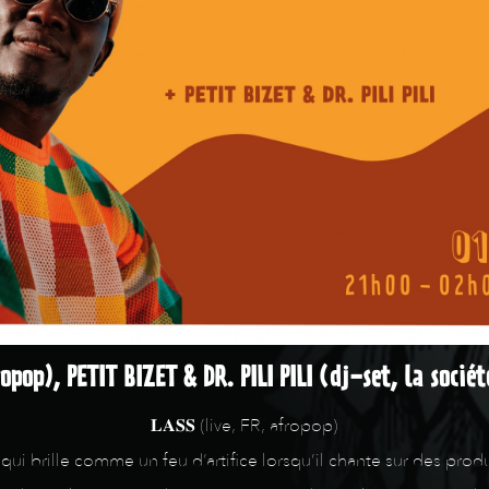
opop), PETIT BIZET & DR. PILI PILI (dj-set, la soci
𝐋𝐀𝐒𝐒 (live, FR, afropop)
 qui brille comme un feu d’artifice lorsqu’il chante sur des pro