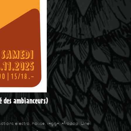
été des ambianceurs)
ductions electro, house, ragga, afropop. Une