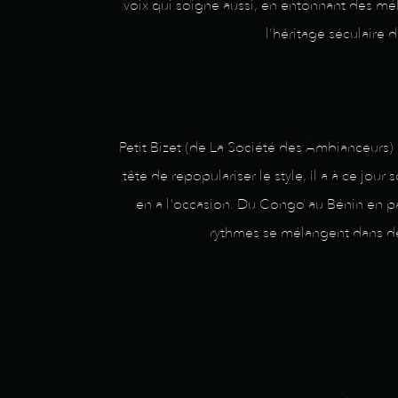
voix qui soigne aussi, en entonnant des mé
l’héritage séculaire 
Petit Bizet (de La Société des Ambianceurs)
tête de repopulariser le style, il a à ce jou
en a l'occasion. Du Congo au Bénin en pas
rythmes se mélangent dans de