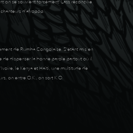
t on se souvient forcément. Lass réconcilie
x chanteurs d’afropop.
ièrement de Rumba Congolaise. S'étant mis en
nte de dispenser la bonne parole partout où il
voire, le Kenya et Haïti, une multitude de
, on entre O.K., on sort K.O.