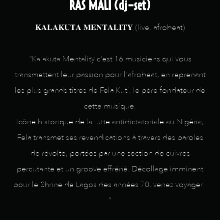
RAS MALI (dj-set)
𝐊𝐀𝐋𝐀𝐊𝐔𝐓𝐀 𝐌𝐄𝐍𝐓𝐀𝐋𝐈𝐓𝐘 (live, afrobeat)
"Kalakuta Mentality c’est 16 musiciens qui vous
transmettent leur passion pour l'afrobeat, en reprenant
les plus grands titres de Fela Kuti, le père fondateur de
cette musique.
Icône historique de la lutte antidictatoriale au Nigéria,
Fela transmet ses revendications à travers des paroles
de révolte, portées par une section de cuivres
percutante et un groove effréné. Décollage imminent
pour le Shrine de Lagos des années 70, venez voyager !
"