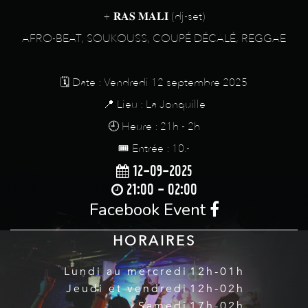
+ 𝐑𝐀𝐒 𝐌𝐀𝐋𝐈 (dj-set)
AFRO-BEAT, SOUKOUSS, COUPÉ DÉCALÉ, REGGAE
🗓️ Date : Vendredi 12 septembre 2025
📍 Lieu : La Jonquille
🕘 Heure : 21h - 2h
🎟️ Entrée : 10.-
12-09-2025
21:00 - 02:00
Facebook Event
HORAIRES
Lundi au mercredi
12h-01h
Jeudi et vendredi
12h-02h
Samedi
17h-02h