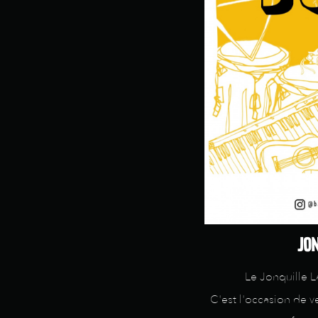
JON
Le Jonquille L
C'est l'occasion de v