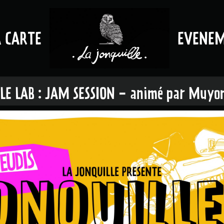
A CARTE
EVENE
LE LAB : JAM SESSION - animé par Muyo