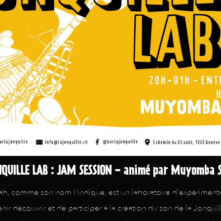
QUILLE LAB : JAM SESSION - animé par Muyomba 
ab, comme son nom l'indique, est un laboratoire d'expériment
enir découvrir et de participer à la création du son de la Jonqui