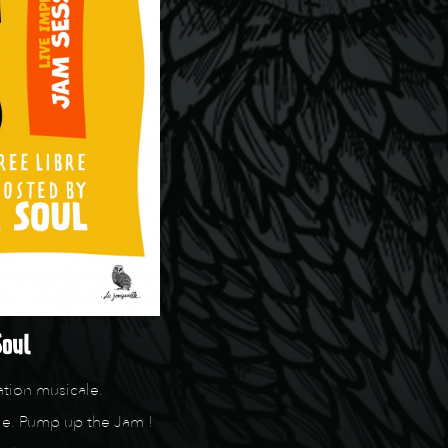
Soul
ation musicale.
lle. Pump up the Jam !