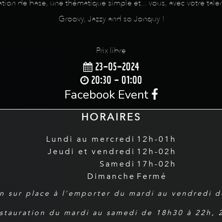
ion de base, une thématique simple et... vous, avec votre talen
Groovy, Jazzy and so Jonquy !
Prix libre
23-05-2024
20:30 - 01:00
Facebook Event
HORAIRES
Lundi au mercredi
12h-01h
Jeudi et vendredi
12h-02h
Samedi
17h-02h
Dimanche
Fermé
n sur place à l'emporter du mardi au vendredi 
estauration du mardi au samedi de 18h30 à 22h,