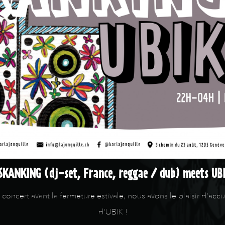
SKANKING (dj-set, France, reggae / dub) meets UBI
de concert avant la fermeture estivale, nous avons le plaisir 
d'UBIK !