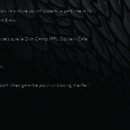
 la culture sound system. A partir de là ils
t 8 ans.
als tels que le Dub Camp (FR), Couleur Café
n.
ood vibes garantie pour un closing d'enfer !