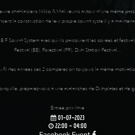
e chablaisiens Nikko & Mali réunis autour d'une même passion,
ent la construction de leur propre sound syste il y a maintenan
.B.F Sound System avec qui ils parcourent les soirées et festiv
Festival (BE), Foreztival (FR), Dub Station Festival...
u fil des années ces 2 compères on toujours la même motivatio
a Jonquille, préparez-vous à une avalanches de Dubplates et de g
Entree prix libre
01-07-2023
22:00 - 04:00
Facebook Event