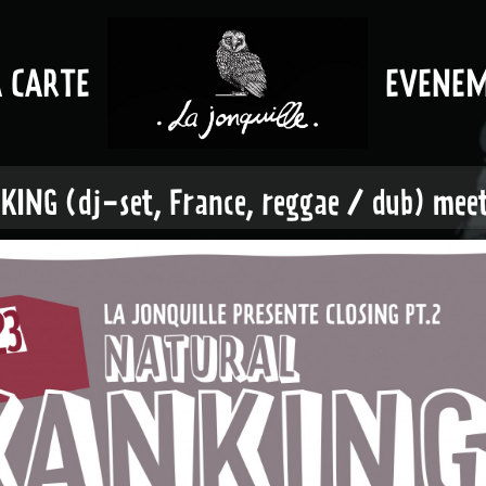
A CARTE
EVENE
ING (dj-set, France, reggae / dub) meet