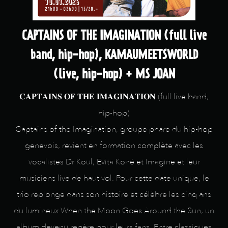
CAPTAINS OF THE IMAGINATION (full live
band, hip-hop), KAMAUMEETSWORLD
(live, hip-hop) + MS JOAN
𝐂𝐀𝐏𝐓𝐀𝐈𝐍𝐒 𝐎𝐅 𝐓𝐇𝐄 𝐈𝐌𝐀𝐆𝐈𝐍𝐀𝐓𝐈𝐎𝐍 (full live band,
hip-hop)
Captains of the Imagination, groupe phare du hip-hop
genevois, revient en formation complète avec les
vocalistes Dr Koul, Evita Koné et Imagine et leur
musiciens live de haut vol. Pour cette date unique, le
trio replonge dans son histoire et célèbre les cinq ans
du lumineux When the Moon Goes Around the Sun, un
album devenu repère pour leurs fans. Entre classiques