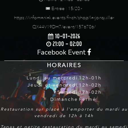
🎟️ Entrée : 15/20.-
https://infomaniak.events/fr-ch/shop/la-jonquille-
QX44V19DH7/event/1576706/
10-01-2026
21:00 - 02:00
Facebook Event
HORAIRES
Lundi au mercredi
12h-01h
Jeudi et vendredi
12h-02h
Samedi
17h-02h
Dimanche
Fermé
Restauration sur place à l'emporter du mardi au
vendredi de 12h à 14h
Tapas et petite restauration du mardi au samedi