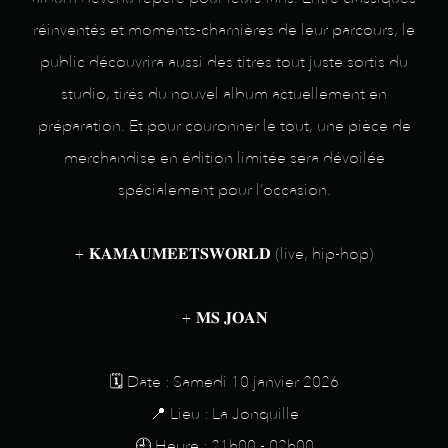
réinventés et moments-charnières de leur parcours, le
public découvrira aussi des titres tout juste sortis du
studio, tirés du nouvel album actuellement en
préparation. Et pour couronner le tout, une pièce de
merchandise en édition limitée sera dévoilée
spécialement pour l’occasion.
+ 𝐊𝐀𝐌𝐀𝐔𝐌𝐄𝐄𝐓𝐒𝐖𝐎𝐑𝐋𝐃 (live, hip-hop)
+ 𝐌𝐒 𝐉𝐎𝐀𝐍
🗓️ Date : Samedi 10 janvier 2026
📍 Lieu : La Jonquille
🕘 Heure : 21h00 - 02h00