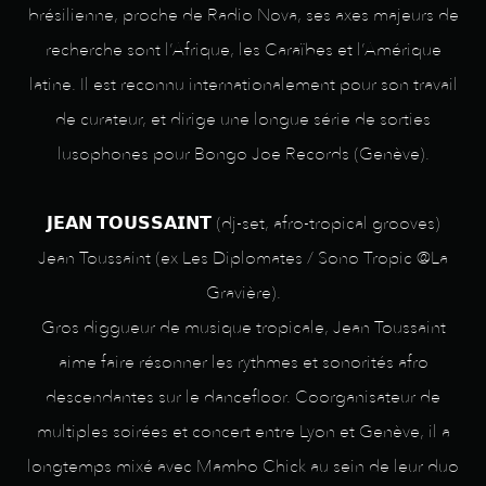
brésilienne, proche de Radio Nova, ses axes majeurs de
recherche sont l’Afrique, les Caraïbes et l’Amérique
latine. Il est reconnu internationalement pour son travail
de curateur, et dirige une longue série de sorties
lusophones pour Bongo Joe Records (Genève).
𝗝𝗘𝗔𝗡 𝗧𝗢𝗨𝗦𝗦𝗔𝗜𝗡𝗧 (dj-set, afro-tropical grooves)
Jean Toussaint (ex Les Diplomates / Sono Tropic @La
Gravière).
Gros diggueur de musique tropicale, Jean Toussaint
aime faire résonner les rythmes et sonorités afro
descendantes sur le dancefloor. Coorganisateur de
multiples soirées et concert entre Lyon et Genève, il a
longtemps mixé avec Mambo Chick au sein de leur duo