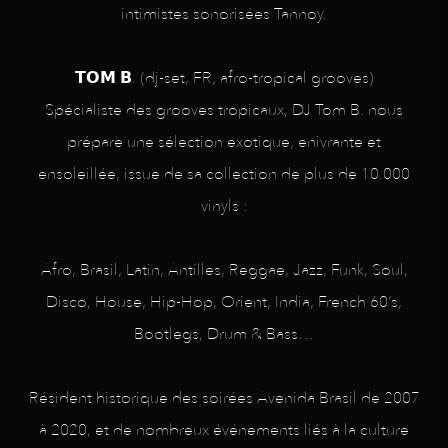
intimistes sonorisées Tannoy.
𝗧𝗢𝗠 𝗕. (dj-set, FR, afro-tropical grooves)
Spécialiste des grooves tropicaux, DJ Tom B. nous
prépare une sélection exotique, enivrante et
ensoleillée, issue de sa collection de plus de 10.000
vinyls :
Afro, Brasil, Latin, Antilles, Reggae, Jazz, Funk, Soul,
Disco, House, Hip-Hop, Orient, India, French 60’s,
Bootlegs, Drum & Bass…
Résident historique des soirées Avenida Brasil de 2007
à 2020, et de nombreux événements liés à la culture