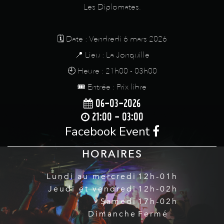
Les Diplomates.
🗓️ Date : Vendredi 6 mars 2026
📍 Lieu : La Jonquille
🕘 Heure : 21h00 - 03h00
🎟️ Entrée : Prix libre
06-03-2026
21:00 - 03:00
Facebook Event
HORAIRES
Lundi au mercredi
12h-01h
Jeudi et vendredi
12h-02h
Samedi
17h-02h
Dimanche
Fermé