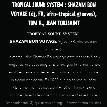
TROPICAL SOUND SYSTEM : SHAZAM BON
VOYAGE (dj, FR, afro-tropical grooves),
TOM B., JEAN TOUSSAINT
𝐓𝐑𝐎𝐏𝐈𝐂𝐀𝐋 𝐒𝐎𝐔𝐍𝐃 𝐒𝐘𝐒𝐓𝐄𝐌 :
𝗦𝗛𝗔𝗭𝗔𝗠 𝗕𝗢𝗡 𝗩𝗢𝗬𝗔𝗚𝗘 (dj-set, FR, afro-tropical
grooves)
La marseillaise Shazam Bonvoyage offre des sets à son
image, solaire et espiègle. Elle navigue librement entre
les styles, les époques et les continents pour invoquer
la transe des corps. En 2022 elle co-fonde au côté
d'Etienne Tron (Secousse Radio) et d'une dizaine
d'autres talents le collectif audiophile Messe Basse
(messebasse13) qui organise régulièrement des soirées