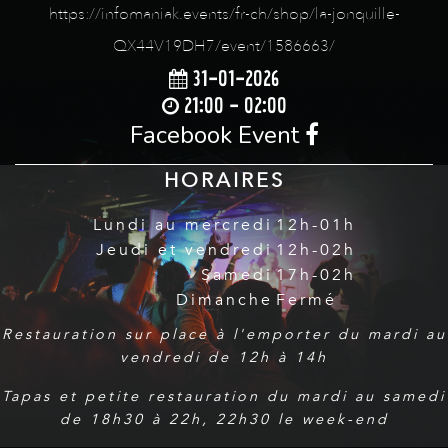
https://infomaniak.events/fr-ch/shop/la-jonquille-
QX44V19DH7/event/1586663/
31-01-2026
21:00 - 02:00
Facebook Event
HORAIRES
Lundi au mercredi
12h-01h
Jeudi et vendredi
12h-02h
Samedi
17h-02h
Dimanche
Fermé
Restauration sur place à l'emporter du mardi au
vendredi de 12h à 14h
Tapas et petite restauration du mardi au samedi
de 18h30 à 22h, 22h30 le week-end