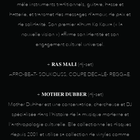
mêle instruments traditionnels, guitare, basse et
batterie, et transmet des messages d’amour, de paix et
de solidarité. Son premier album Ko Koura (« la
nouvelle vision ») affirme son identité et son
engagement culturel universel.
+ 𝐑𝐀𝐒 𝐌𝐀𝐋𝐈 (dj-set)
AFRO-BEAT- SOUKOUSS, COUPE DÉCALÉ- REGGAE.
+ 𝐌𝐎𝐓𝐇𝐄𝐑 𝐃𝐔𝐁𝐁𝐄𝐑 (dj-set)
Mother Dubber est une conservatrice, chercheuse et DJ
spécialisée dans l'histoire de la musique moderne et
l'anthropologie culturelle. Elle collectionne les disques
depuis 2001 et utilise sa collection de vinyles comme