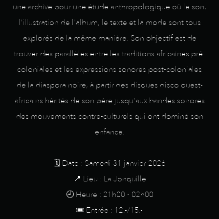
une archive pour une étude anthropologique où le son,
l'illustration de l'album, le texte et la mode sont tous
explorés de la même manière. Son objectif est de
trouver des parallèles entre les traditions africaines pré-
coloniales et les expressions sonores post-coloniales
de la diaspora noire, à partir des disques disco ouest-
africains hérités de son père jusqu'aux bandes sonores
des mouvements contre-culturels qui ont dominé son
enfance.
🗓️ Date : Samedi 31 janvier 2026
📍 Lieu : La Jonquille
🕘 Heure : 21h00 - 02h00
🎟️ Entrée : 12.-/15.-