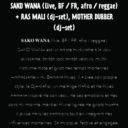
SAKO WANA (live, BF / FR, afro / reggae)
+ RAS MALI (dj-set), MOTHER DUBBER
(dj-set)
𝐒𝐀𝐊𝐎 𝐖𝐀𝐍𝐀 (live, BF / FR, afro / reggae)
SAKO WANA est un artiste burkinabè à la voix
puissante, tantôt rock tantôt velours, multi-
instrumentiste et griot des temps modernes.
Ambassadeur du Bamana blues, il a créé son propre
style, le Djankafro, un mélange d’afro et de blues
bamana inspiré de son vécu, de ses émotions et des
sons du monde. Héritier d’une lignée de griots bwaba,
il puise dans les traditions tout en intégrant des
influences modernes. Sa musique, festive et engagée,