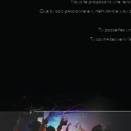
Nous te proposons une renco
Que tu sois passionné·e·x, débutant·e·x ou 
Tu possèdes un 
Tu souhaites venir l