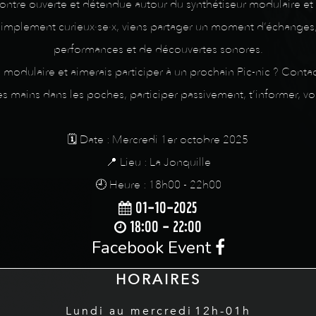
ntre ouverte et détendue autour du synthétiseur modulaire et
simplement curieux·se·x, viens partager un moment d’échanges, d
performances et de découvertes sonores.
modulaire et aimerais participer à un prochain Pic-nic ? Cont
es mains dans les poches, participer passivement, t’informer, vo
🗓️ Date : Mercredi 1er octobre 2025
📍 Lieu : La Jonquille
🕘 Heure : 18h00 - 22h00
01-10-2025
18:00 - 22:00
Facebook Event
HORAIRES
Lundi au mercredi
12h-01h