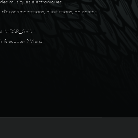
 des musiques électroniques.
’expérimentations, d’initiations, de petites
act l'ADSR_GVA !
ir & écouter ? Viens!