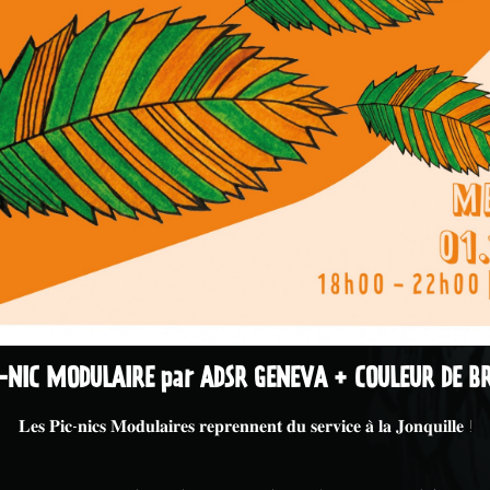
-NIC MODULAIRE par ADSR GENEVA + COULEUR DE B
𝐋𝐞𝐬 𝐏𝐢𝐜-𝐧𝐢𝐜𝐬 𝐌𝐨𝐝𝐮𝐥𝐚𝐢𝐫𝐞𝐬 𝐫𝐞𝐩𝐫𝐞𝐧𝐧𝐞𝐧𝐭 𝐝𝐮 𝐬𝐞𝐫𝐯𝐢𝐜𝐞 𝐚̀ 𝐥𝐚 𝐉𝐨𝐧𝐪𝐮𝐢𝐥𝐥𝐞 !