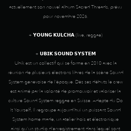
actuellement son nouvel album Sacred Threads, prévu
pour novembre 2026.
+ 𝗬𝗢𝗨𝗡𝗚 𝗞𝗨𝗟𝗖𝗛𝗔 (live, reggae)
+ 𝗨𝗕𝗜𝗞 𝗦𝗢𝗨𝗡𝗗 𝗦𝗬𝗦𝗧𝗘𝗠
Ubik est un collectif qui se forme en 2010 avec la
réunion de plusieurs électrons libres de la scène Sound
System genevoise de l’époque. Dès ses débuts le crew
est animé par la volonté de promouvoir et valoriser la
culture Sound System reggae en Suisse. Adepte du Do
It Yourself, Il regroupe aujourd’hui un puissant Sound
System home made, un atelier bois et électronique
ainsi qu’un studio d’enregistrement dans lequel sont