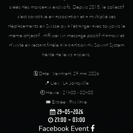
créés des morceaux exclusifs. Depuis 2015, le collectif
s’est constitué en association et a multiplié ses
déplacements en Suisse ou à l’étranger avec toujours le
même objectif : diffuser un message positif d’amour et
d’unité en restant fidèle à la tradition du Sound System
hérité de leurs anciens.
🗓️ Date : Vendredi 29 mai 2026
📍 Lieu : La Jonquille
🕘 Heure : 21h00 - 02h00
🎟️ Entrée : Prix libre
29-05-2026
21:00 - 03:00
Facebook Event