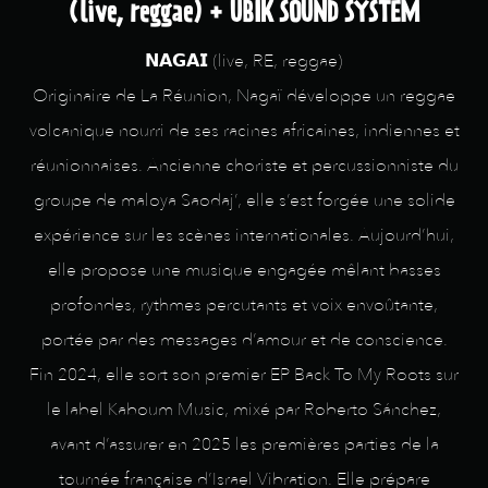
(live, reggae) + UBIK SOUND SYSTEM
𝗡𝗔𝗚𝗔𝗜̈ (live, RE, reggae)
Originaire de La Réunion, Nagaï développe un reggae
volcanique nourri de ses racines africaines, indiennes et
réunionnaises. Ancienne choriste et percussionniste du
groupe de maloya Saodaj’, elle s’est forgée une solide
expérience sur les scènes internationales. Aujourd’hui,
elle propose une musique engagée mêlant basses
profondes, rythmes percutants et voix envoûtante,
portée par des messages d’amour et de conscience.
Fin 2024, elle sort son premier EP Back To My Roots sur
le label Kaboum Music, mixé par Roberto Sánchez,
avant d’assurer en 2025 les premières parties de la
tournée française d’Israel Vibration. Elle prépare