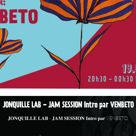
JONQUILLE LAB - JAM SESSION Intro par VENBETO
𝐉𝐎𝐍𝐐𝐔𝐈𝐋𝐋𝐄 𝐋𝐀𝐁 - 𝐉𝐀𝐌 𝐒𝐄𝐒𝐒𝐈𝐎𝐍 𝐈𝐧𝐭𝐫𝐨 𝐩𝐚𝐫 VENBETO