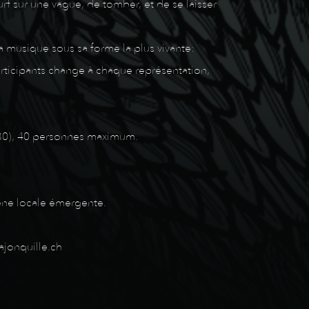
rf sur une vague, de tomber, et de se laisser
la musique sous sa forme la plus vivante:
participants change à chaque représentation,
 22h30), 40 personnes maximum.
cène locale émergente.
ajonquille.ch