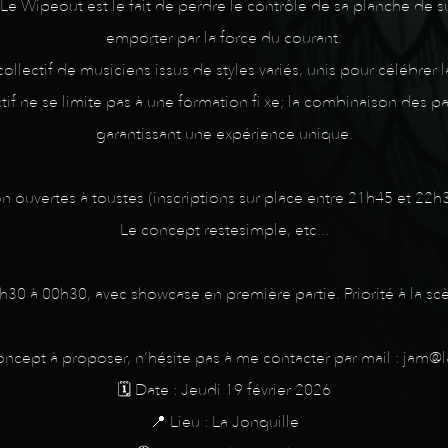
 Le Wipeout est le fait de perdre le contrôle de sa planche de su
emporter par la force du courant.
llectif de musiciens issus de styles variés, unis pour célébrer 
ectif ne se limite pas à une formation fi xe; la combinaison des 
garantissant une expérience unique.
am session ouvertes à toustes (inscriptions sur place entre 21h45 et
Le concept restesimple, etc...
0h30 à 00h30, avec showcase en première partie. Priorité à la s
concept à proposer, n’hésite pas à me contacter par mail : jam@l
🗓️ Date : Jeudi 19 février 2026
📍 Lieu : La Jonquille