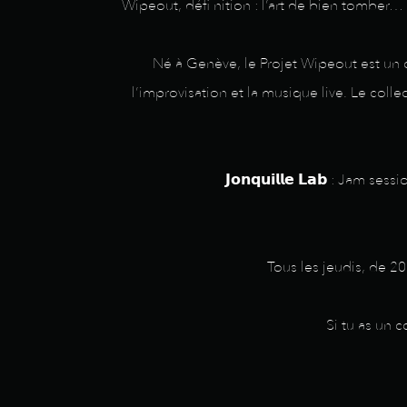
Wipeout, défi nition : l’art de bien tomber…
Né à Genève, le Projet Wipeout est un co
l’improvisation et la musique live. Le coll
𝗝𝗼𝗻𝗾𝘂𝗶𝗹𝗹𝗲 𝗟𝗮𝗯 : J
Tous les jeudis, de 2
Si tu as un 