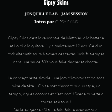
Gipsy Skins
𝐉𝐎𝐍𝐐𝐔𝐈𝐋𝐋𝐄 𝐋𝐀𝐁 - 𝐉𝐀𝐌 𝐒𝐄𝐒𝐒𝐈𝐎𝐍
𝗜𝗻𝘁𝗿𝗼 𝗽𝗮𝗿 GIPSY SKINS
Gipsy Skins c’est la rencontre de Matthieu à la batterie
et Loloi à la guitare, il y a maintenant 12 ans. Ce duo
rock alternatif saura à travers ces textes incisifs trempés
dans une sauce 80’s vous faire danser et chanter.
Le concept reste simple, une jam d’improvisation sans
prise de tête... On se met d’accord sur un style, un
tempo, qques accords et c’est parti ! Scène ouverte à
toutes et à tous !
Seule exigence : Si tu le fais, fais le avec amour !