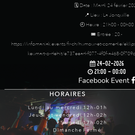
🗓️ Date : Mardi 24 février 2
📍 Lieu : La Jonquille
🕘 Heure : 21h00 - 00h00
🎟️ Entrée : 20.-
https://infomaniak.events/fr-ch/humour-et-comedie/eklips
keumart-o-debit/e737eead-f077-4f0f-a468-0f70
24-02-2026
21:00 - 00:00
Facebook Event
HORAIRES
Lundi au mercredi
12h-01h
Jeudi et vendredi
12h-02h
Samedi
17h-02h
Dimanche
Fermé