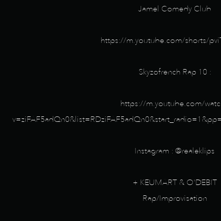
Jamel Comedy Club
https://m.youtube.com/shorts/pvi
Skyzofrench Rap 10 :
https://m.youtube.com/wat
v=ziFAF5adQn0&list=RDziFAF5adQn0&start_radio=1&
Instagram : @realeklips
+ KEUMART & O'DEBIT
Rap/Improvisation