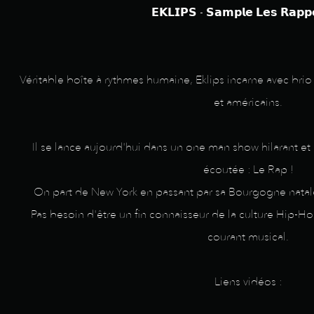
𝗘𝗞𝗟𝗜𝗣𝗦 - 𝗦𝗮𝗺𝗽𝗹𝗲 𝗟𝗲𝘀 𝗥𝗮𝗽𝗽
Véritable boîte à rythmes humaine, Eklips incarne avec brio
et américains.
Il se lance aujourd'hui dans un one man show hilarant et 
écoutée : Le Rap !
On part de New York en passant par sa Bourgogne natale, 
Pas besoin d'être un fin connaisseur de la culture Hip-Hop
courant musical.
Liens vidéos :