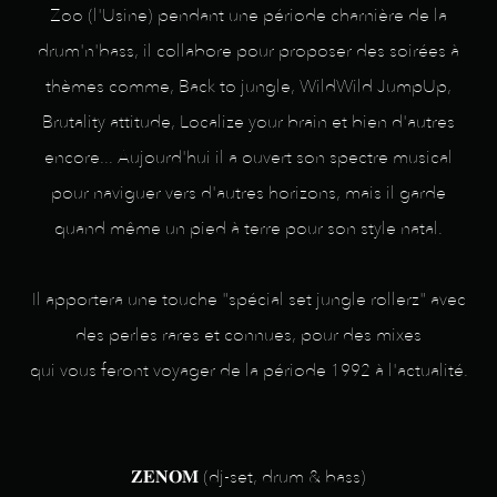
Zoo (l'Usine) pendant une période charnière de la
drum'n'bass, il collabore pour proposer des soirées à
thèmes comme, Back to jungle, WildWild JumpUp,
Brutality attitude, Localize your brain et bien d'autres
encore... Aujourd'hui il a ouvert son spectre musical
pour naviguer vers d'autres horizons, mais il garde
quand même un pied à terre pour son style natal.
Il apportera une touche "spécial set jungle rollerz" avec
des perles rares et connues, pour des mixes
qui vous feront voyager de la période 1992 à l'actualité.
𝐙𝐄𝐍𝐎𝐌 (dj-set, drum & bass)