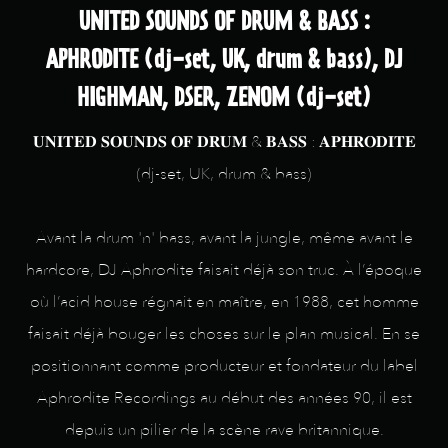
UNITED SOUNDS OF DRUM & BASS :
APHRODITE (dj-set, UK, drum & bass), DJ
HIGHMAN, DSER, ZENOM (dj-set)
𝐔𝐍𝐈𝐓𝐄𝐃 𝐒𝐎𝐔𝐍𝐃𝐒 𝐎𝐅 𝐃𝐑𝐔𝐌 & 𝐁𝐀𝐒𝐒 : 𝐀𝐏𝐇𝐑𝐎𝐃𝐈𝐓𝐄
(dj-set, UK, drum & bass)
Avant la drum 'n' bass, avant la jungle, même avant le
hardcore, DJ Aphrodite faisait déjà son truc. À l’époque
où l’acid house régnait en maître, en 1988, cet homme
faisait déjà bouger les choses sur le plan musical. En se
positionnant comme producteur et fondateur du label
Aphrodite Recordings au début des années 90, il est
depuis un pilier de la scène rave britannique.