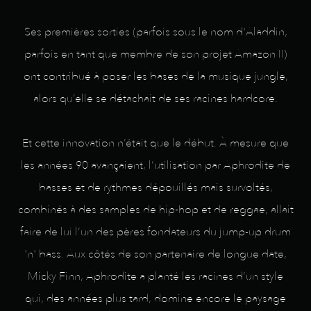
Ses premières sorties (parfois sous le nom d'Aladdin,
parfois en tant que membre de son projet Amazon II)
ont contribué à poser les bases de la musique jungle,
alors qu’elle se détachait de ses racines hardcore.
Et cette innovation n’était que le début. À mesure que
les années 90 avançaient, l’utilisation par Aphrodite de
basses et de rythmes dépouillés mais survoltés,
combinés à des samples de hip-hop et de reggae, allait
faire de lui l’un des pères fondateurs du jump-up drum
'n' bass. Aux côtés de son partenaire de longue date,
Micky Finn, Aphrodite a planté les racines d’un style
qui, des années plus tard, domine encore le paysage