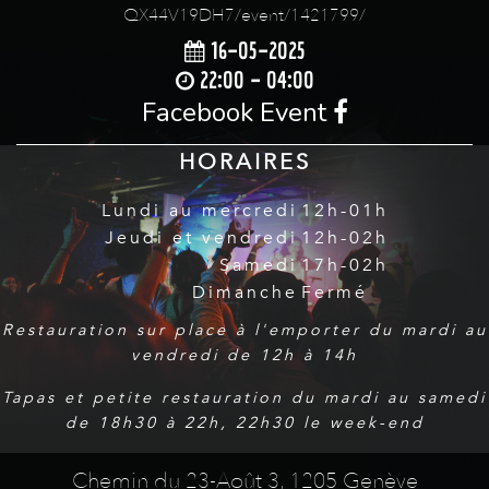
QX44V19DH7/event/1421799/
16-05-2025
22:00 - 04:00
Facebook Event
HORAIRES
Lundi au mercredi
12h-01h
Jeudi et vendredi
12h-02h
Samedi
17h-02h
Dimanche
Fermé
Restauration sur place à l'emporter du mardi au
vendredi de 12h à 14h
Tapas et petite restauration du mardi au samedi
de 18h30 à 22h, 22h30 le week-end
Chemin du 23-Août 3, 1205 Genève