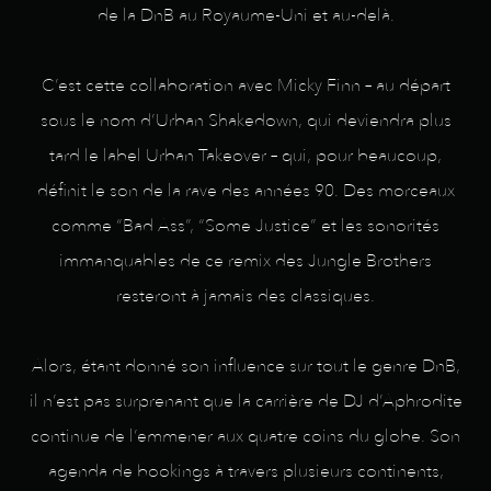
de la DnB au Royaume-Uni et au-delà.
C’est cette collaboration avec Micky Finn – au départ
sous le nom d’Urban Shakedown, qui deviendra plus
tard le label Urban Takeover – qui, pour beaucoup,
définit le son de la rave des années 90. Des morceaux
comme “Bad Ass”, “Some Justice” et les sonorités
immanquables de ce remix des Jungle Brothers
resteront à jamais des classiques.
Alors, étant donné son influence sur tout le genre DnB,
il n’est pas surprenant que la carrière de DJ d’Aphrodite
continue de l’emmener aux quatre coins du globe. Son
agenda de bookings à travers plusieurs continents,