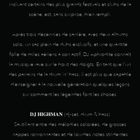
incluant certains des plus grands festivals et clubs de la
scène, est, sans surprise, bien rempli.
Après trois décennies de carrière, avec deux albums
solo, un sac plein de dubs exclusifs, et une quantité
folle de miles aériens à son actif, DJ Aphrodite connaît
la musique rave sur le bout des doigts. En tant que l’un
des parrains de la drum 'n' bass, il est plus que capable
d’enseigner à la nouvelle génération quelques leçons
sur comment les légendes font les choses.
𝐃𝐉 𝐇𝐈𝐆𝐇𝐌𝐀𝐍 (dj-set, drum & bass)
Sautillant entre des mélodies colorées, de grosses
nappes ronronnantes et de lourdes notes stridentes