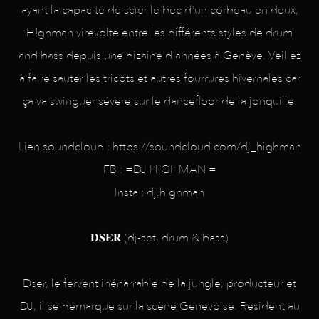
ayant la capacité de scier le bec d'un corbeau en deux,
H!ghman virevolte entre les différents styles de drum
and bass depuis une dizaine d'années à Genève. Veillez
à faire sauter les tricots et autres fourrures hivernales car
ça va swinguer sévère sur le dancefloor de la jonquille!
Lien soundcloud : https://soundcloud.com/dj_highman
FB : =DJ HiGHMAN =
Insta : dj.highman
𝐃𝐒𝐄𝐑 (dj-set, drum & bass)
Dser, le fervent inénarrable de la jungle, producteur et
DJ, il se démarque sur la scène Genevoise. Résident au