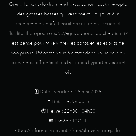
Grand fervent de drum and bass, zenom est un adepte
des grosses basses qui résonnent. Toujours à la
recherche du parfait équilibre entre puissance et
fluidité, Il propose des voyages sonores où chaque mix
est pensé pour faire vibrer les corps et les esprits de
son public. Préparez-vous à entrer dans un univers où
les rythmes effrénés et les basslines hypnotiques sont
rois.
🗓️ Date : Vendredi 16 mai 2025
📍 Lieu : La Jonquille
🕘 Heure : 22h00 - 04h00
🎟️ Entrée : 12CHF
https://infomaniak.events/fr-ch/shop/la-jonquille-