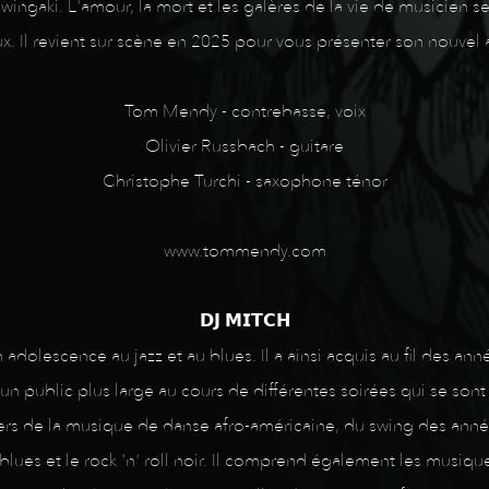
ingaki. L'amour, la mort et les galères de la vie de musicien s
x. Il revient sur scène en 2025 pour vous présenter son nouvel 
Tom Mendy - contrebasse, voix
Olivier Russbach - guitare
Christophe Turchi - saxophone ténor
www.tommendy.com
𝗗𝗝 𝗠𝗜𝗧𝗖𝗛
adolescence au jazz et au blues. Il a ainsi acquis au fil des an
à un public plus large au cours de différentes soirées qui se sont
divers de la musique de danse afro-américaine, du swing des ann
blues et le rock 'n' roll noir. Il comprend également les musiq