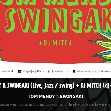
& SWINGAKI (live, jazz / swing) + DJ MITCH (dj-
𝗧𝗢𝗠 𝗠𝗘𝗡𝗗𝗬 & 𝗦𝗪𝗜𝗡𝗚𝗔𝗞𝗜
te vient vous présenter son univers de chanson sur la vie de 