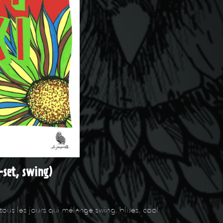
set, swing)
tous les jours qui mélange swing, blues, cool