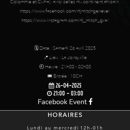
Colombie et Cuba), ainsi celles du continent africain.
https://www.facebook.com/djmitchgeneve/
https://www.instagram.com/dj_mitch_gva/
🗓️ Date : Samedi 26 avril 2025
📍 Lieu : La Jonquille
🕘 Heure : 21h00 - 02h00
🎟️ Entrée : 10CH
26-04-2025
21:00 - 03:00
Facebook Event
HORAIRES
Lundi au mercredi
12h-01h