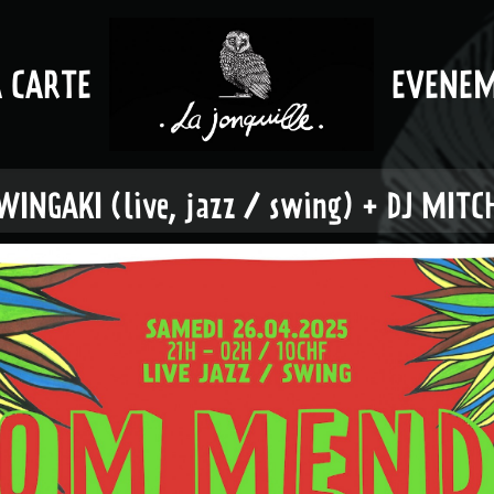
A CARTE
EVENE
NGAKI (live, jazz / swing) + DJ MITCH