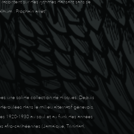
e racontent sur des rythmes dansant sans se
album : Prochain arrêt"
nées une solide collection de disques. Depuis
 déroulées dans le milieu alternatif genevois.
ées 1920-1930 au soul et au funk des années
ues afro-caribéennes (Jamaïque, Trinidad,