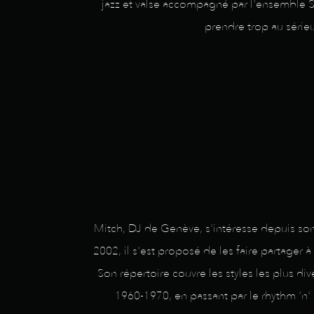
jazz et valse accompagné par l'ensemble Sw
prendre trop au sérieu
Mitch, DJ de Genève, s'intéresse depuis son 
2002, il s'est proposé de les faire partager 
Son répertoire couvre les styles les plus 
1960-1970, en passant par le rhythm 'n' 