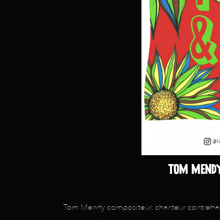
TOM MENDY 
Tom Mendy compositeur, chanteur contrebassis