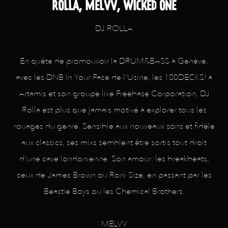
ROLLA, MELVV, WICKED ONE
DJ ROLLA
En quête de promouvoir la DRUM&BASS à Genève,
avec les DNB In Your Face de l'Usine, les 100DECKS! à
Artamis et son groupe live Freebase Corporation, DJ
Rolla est plus que jamais motivé à explorer tous les
rouages du genre. Sensible aux nouveaux sons et fidèle
aux classics, ses mixs semblent être sortis tout droit
d'une cave londonienne. Son amour: les breakbeats,
ceux de James Brown ou Roni Size, en passant par les
Beastie Boys ou les Chemical Brothers.
MELVV