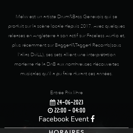
Melvv est un artiste Drum&Bass Genevois qui se
produit sur la scène locale depuis 2017. Avec quelques
releases en Angleterre à son actif sur Faceless Audio et,
plus récemment sur Bagged&Tagged Records(sous
l'alias DviLL), ses sets allient une interprétation
moderne de la DnB aux nombreuses découvertes
musicales qu'il a pu faire durant ces années.
Entrée Prix libre
24-06-2023
22:00 - 04:00
Facebook Event
HORAIRES