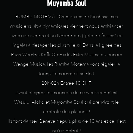
Muyomba Soul
RUMBA MOTEMA ! Originaires de Kinshasa, ces
musiciens ultra dynamiques viennent nous ambiancer
avec une rumba et un Ndombolo ("jeté de fesses" en
lingala) à desaper les plus frileux! Dans la lignée des
Papa Wemba, Koffi Olomidé, Extra Musica ou encore
Wenge Musica, les Rumba Motema vont régaler la
Jonquille comme il se doit.
20h-02h Entrée 10 CHF
Avant et après les concerts de ce week-end c'est
Wasulu, Aloko et Muyomba Soul qui prendront le
contrôle des platines !
Ils font danser Genève depuis plus de 10 ans et ce n'est
qu'un début !