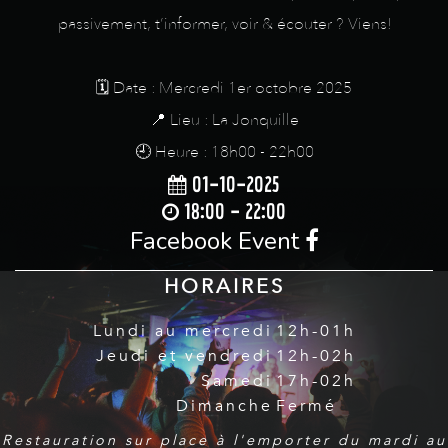
passivement, t’informer, voir & écouter ? Viens!
🗓️ Date : Mercredi 1er octobre 2025
📍 Lieu : La Jonquille
🕘 Heure : 18h00 - 22h00
01-10-2025
18:00 - 22:00
Facebook Event
HORAIRES
Lundi au mercredi
12h-01h
Jeudi et vendredi
12h-02h
Samedi
17h-02h
Dimanche
Fermé
Restauration sur place à l'emporter du mardi au