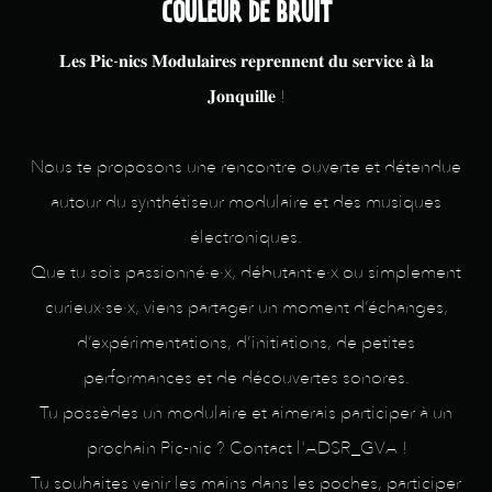
COULEUR DE BRUIT
𝐋𝐞𝐬 𝐏𝐢𝐜-𝐧𝐢𝐜𝐬 𝐌𝐨𝐝𝐮𝐥𝐚𝐢𝐫𝐞𝐬 𝐫𝐞𝐩𝐫𝐞𝐧𝐧𝐞𝐧𝐭 𝐝𝐮 𝐬𝐞𝐫𝐯𝐢𝐜𝐞 𝐚̀ 𝐥𝐚
𝐉𝐨𝐧𝐪𝐮𝐢𝐥𝐥𝐞 !
Nous te proposons une rencontre ouverte et détendue
autour du synthétiseur modulaire et des musiques
électroniques.
Que tu sois passionné·e·x, débutant·e·x ou simplement
curieux·se·x, viens partager un moment d’échanges,
d’expérimentations, d’initiations, de petites
performances et de découvertes sonores.
Tu possèdes un modulaire et aimerais participer à un
prochain Pic-nic ? Contact l'ADSR_GVA !
Tu souhaites venir les mains dans les poches, participer