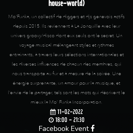
house-world)
Mo'Funka, un collectif de diggers et djs genevois actifs
depuis 2015. Ils reviennent à La Jonquille avec leur
univers groovy/disco dont eux seuls ont le secret. Un
voyage musical mélangeant styles et rythmes
entrainants, à travers leurs sélections internationales et
les diverses influences de chacun des membres, qui
nous transporte au fur et à mesure de la soirée. Une
énergie surprenante, un amour pour la musique, et
l’envie de le partager, tels sont les mots qui décrivent le
mieux la Mo’ Funka Incorporation.
11-02-2022
18:00 - 21:30
Facebook Event