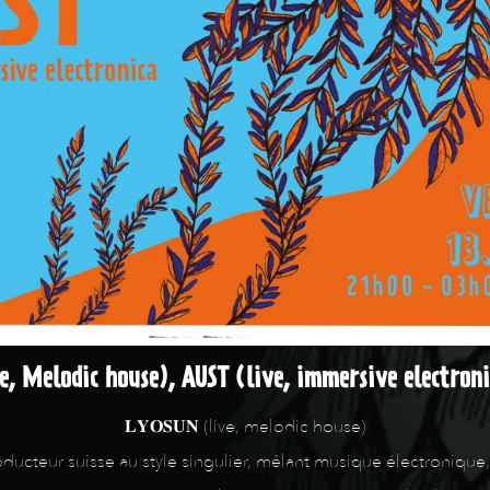
e, Melodic house), AUST (live, immersive electron
𝐋𝐘𝐎𝐒𝐔𝐍 (live, melodic house)
roducteur suisse au style singulier, mêlant musique électronique