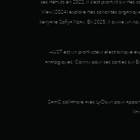
ses débuts en 2022, il s’est produit sur des
View (2024) explore des sonorités organiqu
kenyane Sofiya Nzau. En 2025, il ouvre un no
AUST est un producteur électronique ex
analogiques. Connu pour ses sorties sur E
SamC collabore avec LyOsun pour apporte
lib