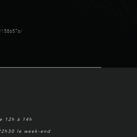
t/1586576/
de 12h à 14h
 22h30 le week-end