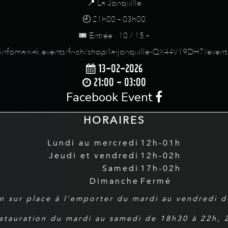
📍 La Jonquille
🕘 21h00 – 03h00
🎟️ Entrée : 10 / 15.–
//infomaniak.events/fr-ch/shop/la-jonquille-QX44V19DH7/even
13-02-2026
21:00 - 03:00
Facebook Event
HORAIRES
Lundi au mercredi
12h-01h
Jeudi et vendredi
12h-02h
Samedi
17h-02h
Dimanche
Fermé
n sur place à l'emporter du mardi au vendredi 
estauration du mardi au samedi de 18h30 à 22h,