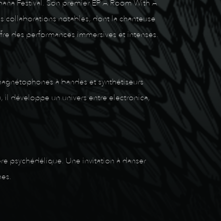
ribana Festival. Son premier EP A Room With A
 collaborations notables, dont la chanteuse
ffre des performances immersives et intenses.
magnétophones à bandes et synthétiseurs
il développe un univers entre electronica,
e psychédélique. Une invitation à danser
hes.