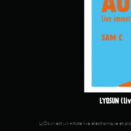
LYOSUN (liv
LyOsun est un artiste live électronique et p