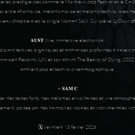
 scènes prestigieuses comme le Montreux Jazz Festival et le Ca
es entre afro-house, melodic-house et melodic-techno, avec des
uveau chapitre avec le single Nomad Soul. Sur scène, LyOsun o
𝐀𝐔𝐒𝐓 (live, immersive electronica)
plorant textures organiques et ambiances profondes à travers 
nhanced Records (UK) et son album The Beauty of Dying (2022), 
ambient pop et techno cinématographique.
+ 𝐒𝐀𝐌 𝐂
r des textes forts, des mélodies envoûtantes et une atmosphèr
rement, portée par des harmonies vocales et instrumentales ric
🗓️ Vendredi 13 février 2026