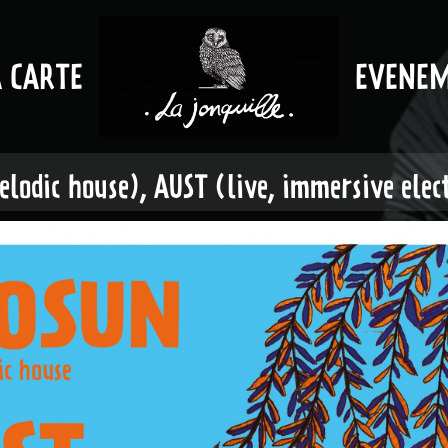
A CARTE
EVENE
lodic house), AUST (live, immersive ele