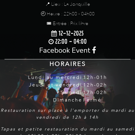
📍 Lieu : La Jonquille
🕘 Heure : 22h00 - 04h00
🎟️ Entrée : Prix libre
12-12-2025
22:00 - 04:00
Facebook Event
HORAIRES
Lundi au mercredi
12h-01h
Jeudi et vendredi
12h-02h
Samedi
17h-02h
Dimanche
Fermé
Restauration sur place à l'emporter du mardi au
vendredi de 12h à 14h
Tapas et petite restauration du mardi au samedi