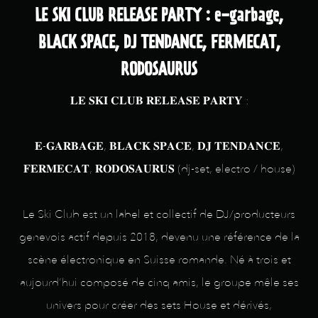
LE SKI CLUB RELEASE PARTY : e-garbage,
BLACK SPACE, DJ TENDANCE, FERMECAT,
RODOSAURUS
𝐋𝐄 𝐒𝐊𝐈 𝐂𝐋𝐔𝐁 𝐑𝐄𝐋𝐄𝐀𝐒𝐄 𝐏𝐀𝐑𝐓𝐘 :
𝐄-𝐆𝐀𝐑𝐁𝐀𝐆𝐄, 𝐁𝐋𝐀𝐂𝐊 𝐒𝐏𝐀𝐂𝐄, 𝐃𝐉 𝐓𝐄𝐍𝐃𝐀𝐍𝐂𝐄,
𝐅𝐄𝐑𝐌𝐄𝐂𝐀𝐓, 𝐑𝐎𝐃𝐎𝐒𝐀𝐔𝐑𝐔𝐒 (dj-set, electro / house)
Le Ski Club est un label et collectif de DJ/producteurs
genevois actif depuis 2018, devenu une référence de la
scène électronique en Suisse romande. Né à trois et
aujourd’hui composé de cinq amis, le groupe mêle ses
univers pour créer des sets House et dérivés,