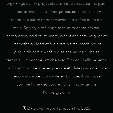
e-garbage est un projet électronique suisse connu pour
ses performances live énergiques, construites sur du
matériel custom et des machines piratées ou faites
main. Son style mélange techno mutante, transe,
hardgroove, acid et latincore, créant des sets uniques et
interactifs où la frontière entre artiste, machines et
public disparaît. Actif sur les scènes de clubs et
festivals, il a partagé l’affiche avec Blawan, Wallis, Anetha
ou Sarah Sommers. Avec près de 40 dates par an et une
reconnaissance croissante en Europe, il s’impose
comme l’une des voix les plus innovantes de
l’underground.
🗓️ Date : Vendredi 12 novembre 2025