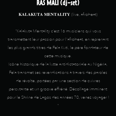
RAS MALI (dj-set)
𝐊𝐀𝐋𝐀𝐊𝐔𝐓𝐀 𝐌𝐄𝐍𝐓𝐀𝐋𝐈𝐓𝐘 (live, afrobeat)
"Kalakuta Mentality c’est 16 musiciens qui vous
transmettent leur passion pour l'afrobeat, en reprenant
les plus grands titres de Fela Kuti, le père fondateur de
cette musique.
Icône historique de la lutte antidictatoriale au Nigéria,
Fela transmet ses revendications à travers des paroles
de révolte, portées par une section de cuivres
percutante et un groove effréné. Décollage imminent
pour le Shrine de Lagos des années 70, venez voyager !
"