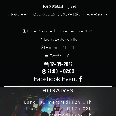
+ 𝐑𝐀𝐒 𝐌𝐀𝐋𝐈 (dj-set)
AFRO-BEAT, SOUKOUSS, COUPÉ DÉCALÉ, REGGAE
🗓️ Date : Vendredi 12 septembre 2025
📍 Lieu : La Jonquille
🕘 Heure : 21h - 2h
🎟️ Entrée : 10.-
12-09-2025
21:00 - 02:00
Facebook Event
HORAIRES
Lundi au mercredi
12h-01h
Jeudi et vendredi
12h-02h
Samedi
17h-02h