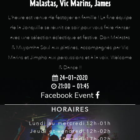
Malastas, Vic Marins, James
L'heure est venue de festoyer en famille ! La fine équipe
de la Jonquille se réunit ce soir pour vous faire danser
avec une sélection éclectique et festive. Don Malastas
& Muyomba Soul aux platines, accompagnés par Vic
Marins et Jimpho aux percussions et à la voix. Welcome
& Dance !!
24-01-2020
21:00 - 01:45
Facebook Event
HORAIRES
Lundi au mercredi
12h-01h
Jeudi et vendredi
12h-02h
Samedi
17h-02h