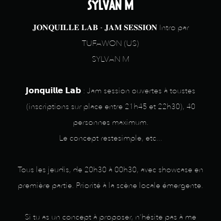
SYLVAN M
𝐉𝐎𝐍𝐐𝐔𝐈𝐋𝐋𝐄 𝐋𝐀𝐁 - 𝐉𝐀𝐌 𝐒𝐄𝐒𝐒𝐈𝐎𝐍 Intro par
TUFAWON (US)
SYLVAN M
𝗝𝗼𝗻𝗾𝘂𝗶𝗹𝗹𝗲 𝗟𝗮𝗯 : Jam session ouvertes à toustes
(inscriptions sur place entre 21h45 et 22h30), 40
personnes maximum.
Le concept restesimple, etc...
Tous les jeudis, de 20h30 à 00h30, avec showcase en
première partie. Priorité à la scène locale émergente.
Si tu as un concept à proposer, n’hésite pas à me