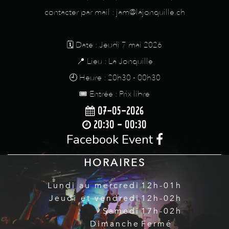
contacter par mail : jam@lajonquille.ch
🗓️ Date : Jeudi 7 mai 2026
📍 Lieu : La Jonquille
🕘 Heure : 20h30 - 00h30
🎟️ Entrée : Prix libre
07-05-2026
20:30 - 00:30
Facebook Event
HORAIRES
Lundi au mercredi
12h-01h
Jeudi et vendredi
12h-02h
Samedi
17h-02h
Dimanche
Fermé