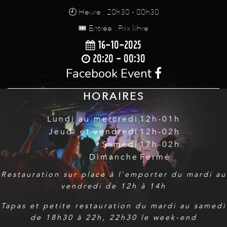
🕘 Heure : 20h30 - 00h30
🎟️ Entrée : Prix libre
16-10-2025
20:20 - 00:30
Facebook Event
HORAIRES
Lundi au mercredi
12h-01h
Jeudi et vendredi
12h-02h
Samedi
17h-02h
Dimanche
Fermé
Restauration sur place à l'emporter du mardi au
vendredi de 12h à 14h
Tapas et petite restauration du mardi au samedi
de 18h30 à 22h, 22h30 le week-end