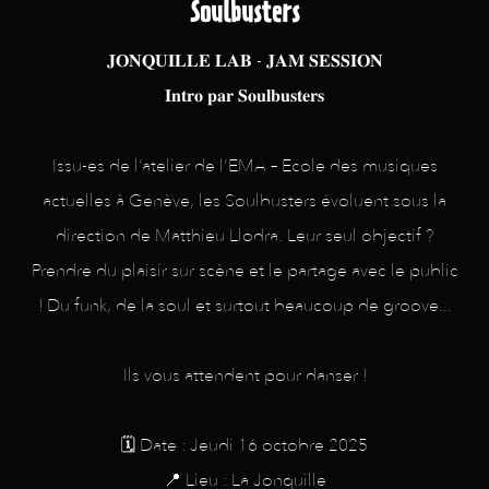
Soulbusters
𝐉𝐎𝐍𝐐𝐔𝐈𝐋𝐋𝐄 𝐋𝐀𝐁 - 𝐉𝐀𝐌 𝐒𝐄𝐒𝐒𝐈𝐎𝐍
𝐈𝐧𝐭𝐫𝐨 𝐩𝐚𝐫 𝐒𝐨𝐮𝐥𝐛𝐮𝐬𝐭𝐞𝐫𝐬
Issu-es de l’atelier de l’EMA – Ecole des musiques
actuelles à Genève, les Soulbusters évoluent sous la
direction de Matthieu Llodra. Leur seul objectif ?
Prendre du plaisir sur scène et le partage avec le public
! Du funk, de la soul et surtout beaucoup de groove...
Ils vous attendent pour danser !
🗓️ Date : Jeudi 16 octobre 2025
📍 Lieu : La Jonquille