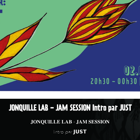
JONQUILLE LAB - JAM SESSION Intro par JUST
𝐉𝐎𝐍𝐐𝐔𝐈𝐋𝐋𝐄 𝐋𝐀𝐁 - 𝐉𝐀𝐌 𝐒𝐄𝐒𝐒𝐈𝐎𝐍
Intro par 𝗝𝗨𝗦𝗧