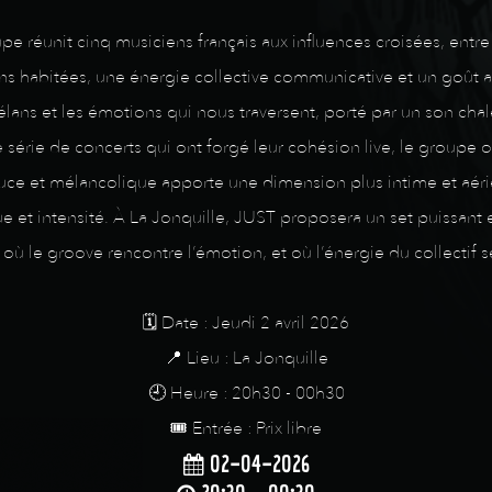
pe réunit cinq musiciens français aux influences croisées, entre
ons habitées, une énergie collective communicative et un goût as
lans et les émotions qui nous traversent, porté par un son ch
série de concerts qui ont forgé leur cohésion live, le groupe 
ouce et mélancolique apporte une dimension plus intime et aérie
e et intensité. À La Jonquille, JUST proposera un set puissant e
ù le groove rencontre l’émotion, et où l’énergie du collectif s
🗓️ Date : Jeudi 2 avril 2026
📍 Lieu : La Jonquille
🕘 Heure : 20h30 - 00h30
🎟️ Entrée : Prix libre
02-04-2026