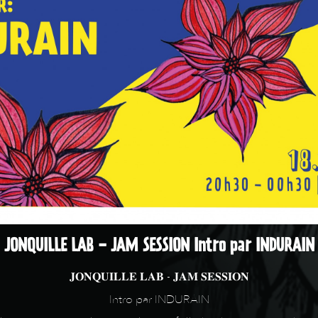
JONQUILLE LAB - JAM SESSION Intro par INDURAIN
𝐉𝐎𝐍𝐐𝐔𝐈𝐋𝐋𝐄 𝐋𝐀𝐁 - 𝐉𝐀𝐌 𝐒𝐄𝐒𝐒𝐈𝐎𝐍
Intro par INDURAIN