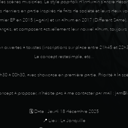
les scènes musicales. Le style pop-folk d’Indurain s’ancre désor
es derniers en partie inspirés de faits de société et leurs deux 
er EP en 2015 (Again) et un album en 2017 (Different Same), i
ançais, et composent actuellement leur nouvel album, toujours 
am session ouvertes à toustes (inscriptions sur place entre 21h45 et
Le concept restesimple, etc...
0h30 à 00h30, avec showcase en première partie. Priorité à la s
concept à proposer, n’hésite pas à me contacter par mail : jam@l
🗓️ Date : Jeudi 18 décembre 2025
📍 Lieu : La Jonquille