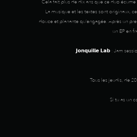
Cela fait plus de dix ans que ce duo écume 
La musique et les textes sont originaux, c
douce et planante qu’engagée. Après un premi
un EP en fr
𝗝𝗼𝗻𝗾𝘂𝗶𝗹𝗹𝗲 𝗟𝗮𝗯 : J
Tous les jeudis, de 2
Si tu as un 