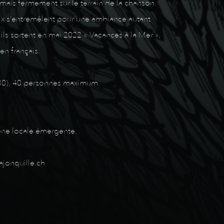
mais fermement sur le terrain de la chanson.
voix s’entremêlent pour une ambiance autant
ls sortent en mai 2022 « Vacances à la Mer »,
en français.
 22h30), 40 personnes maximum.
cène locale émergente.
ajonquille.ch