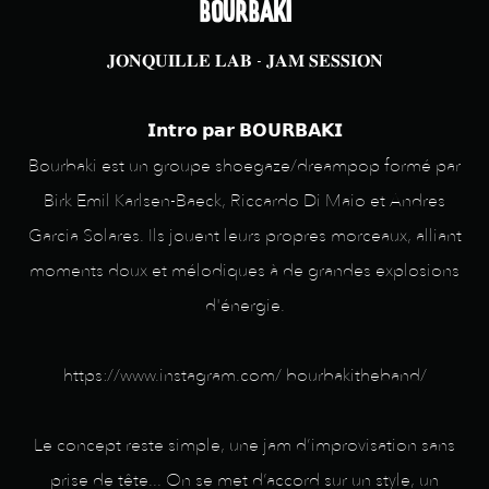
BOURBAKI
𝐉𝐎𝐍𝐐𝐔𝐈𝐋𝐋𝐄 𝐋𝐀𝐁 - 𝐉𝐀𝐌 𝐒𝐄𝐒𝐒𝐈𝐎𝐍
𝗜𝗻𝘁𝗿𝗼 𝗽𝗮𝗿 𝗕𝗢𝗨𝗥𝗕𝗔𝗞𝗜
Bourbaki est un groupe shoegaze/dreampop formé par
Birk Emil Karlsen-Baeck, Riccardo Di Maio et Andres
Garcia Solares. Ils jouent leurs propres morceaux, alliant
moments doux et mélodiques à de grandes explosions
d'énergie.
https://www.instagram.com/ bourbakitheband/
Le concept reste simple, une jam d’improvisation sans
prise de tête... On se met d’accord sur un style, un