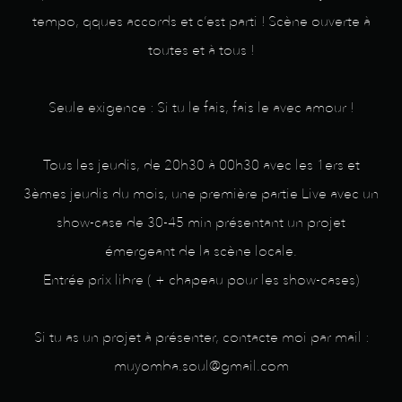
tempo, qques accords et c’est parti ! Scène ouverte à
toutes et à tous !
Seule exigence : Si tu le fais, fais le avec amour !
Tous les jeudis, de 20h30 à 00h30 avec les 1ers et
3èmes jeudis du mois, une première partie Live avec un
show-case de 30-45 min présentant un projet
émergeant de la scène locale.
Entrée prix libre ( + chapeau pour les show-cases)
Si tu as un projet à présenter, contacte moi par mail :
muyomba.soul@gmail.com