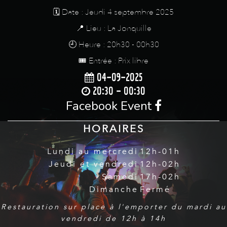
🗓️ Date : Jeudi 4 septembre 2025
📍 Lieu : La Jonquille
🕘 Heure : 20h30 - 00h30
🎟️ Entrée : Prix libre
04-09-2025
20:30 - 00:30
Facebook Event
HORAIRES
Lundi au mercredi
12h-01h
Jeudi et vendredi
12h-02h
Samedi
17h-02h
Dimanche
Fermé
Restauration sur place à l'emporter du mardi au
vendredi de 12h à 14h