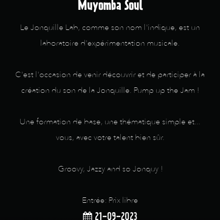
Muyomba Soul
Le Jonquille Lab, comme son nom l'indique, est un
laboratoire d'expérimentation musicale.
C'est l'occasion de venir découvrir et de participer à la
création du son de la Jonquille. Pump up the Jam !
Une formation de base, une thématique simple et...
vous, avec votre talent bien sûr.
Groovy, Jazzy and so Jonquy !
Entrée: Prix libre
21-09-2023