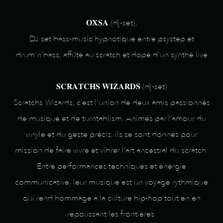
𝐎𝐗𝐒𝐀 (dj-set),
DJ set bass-music hypnotique entre psystep et
drum’n’bass, affûté au scratch et dopé d’un synthé live
𝐒𝐂𝐑𝐀𝐓𝐂𝐇𝐒 𝐖𝐈𝐙𝐀𝐑𝐃𝐒 (dj-set)
Scratchs Wizards, c’est l’union de deux amis passionnés
de musique et de turntablism. Animés par l’amour du
vinyle et du geste précis, ils se sont donnés pour
mission de faire vivre et vibrer l’art ancestral du scratch.
Entre performances techniques et énergie
communicative, leur musique est un voyage rythmique
qui rend hommage à la culture hip-hop tout en en
repoussant les frontières.