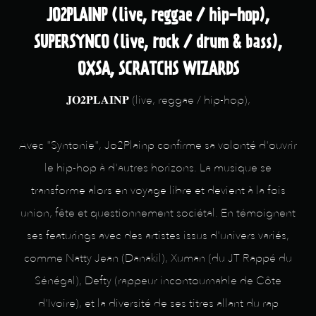
JO2PLAINP (live, reggae / hip-hop),
SUPERSYNCO (live, rock / drum & bass),
OXSA, SCRATCHS WIZARDS
𝐉𝐎𝟐𝐏𝐋𝐀𝐈𝐍𝐏 (live, reggae / hip-hop),
Avec "Syntonie", Jo2Plainp confirme sa volonté d'ouvrir
le hip-hop à d'autres horizons. La musique se
transforme alors en voyage libre et devient à la fois
union, fête et questionnement sociétal. En témoignent
ses featurings avec des artistes issus d'univers variés,
comme Natty Jean (Danakil), Xuman (du JT Rappé du
Sénégal), Defty (rappeur incontournable de Côte
d'Ivoire), et la diversité de ses titres allant du rap