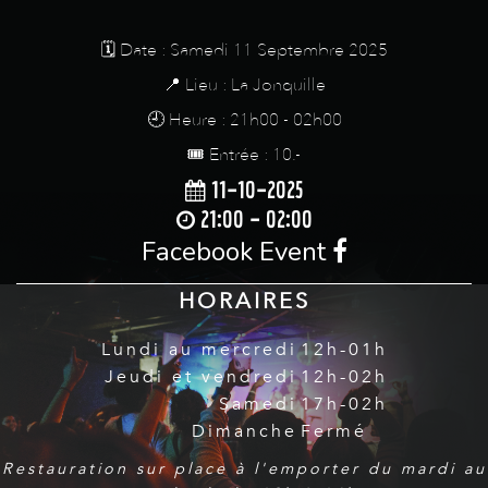
🗓️ Date : Samedi 11 Septembre 2025
📍 Lieu : La Jonquille
🕘 Heure : 21h00 - 02h00
🎟️ Entrée : 10.-
11-10-2025
21:00 - 02:00
Facebook Event
HORAIRES
Lundi au mercredi
12h-01h
Jeudi et vendredi
12h-02h
Samedi
17h-02h
Dimanche
Fermé
Restauration sur place à l'emporter du mardi au