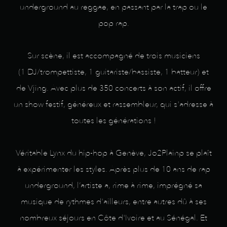
underground au reggae, en passant par la trap ou le
pop rap.
Sur scène, il est accompagné de trois musiciens
(1 DJ/trompettiste, 1 guitariste/bassiste, 1 batteur) et
de Vjing. Avec plus de 350 concerts à son actif, il offre
un show festif, généreux et rassembleur, qui s'adresse à
toutes les générations !
Véritable Lynx du hip-hop à Genève, Jo2Plainp se plaît
à expérimenter les styles. Après plus de 10 ans de rap
underground, l’artiste a, rime à rime, imprégné sa
musique de rythmes d'ailleurs, entre autres dû à ses
nombreux séjours en Côte d'Ivoire et au Sénégal. Et