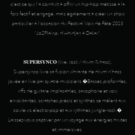
c'est ce qui l'a conduit à offrir un hip-hop métissé à la
fois festif et engagé, mais également à créer un show
particulier à l'occasion du Festival Voix de Fête 2023
"Jo2Plainp, d'Abidjan à Dakar".
𝐒𝐔𝐏𝐄𝐑𝐒𝐘𝐍𝐂𝐎 (live, rock / drum & bass),
Supersynco livre sa fusion vibrante de drum’n’bass
jouée en live par quatre musiciens.�Basses profondes,
riffs de guitare implacables, saxophone et voix
envoûtantes, scratches précis et synthés se mêlent aux
couleurs électro-pop et aux rythmes jungle-rock.�
Laissez-vous captiver par un voyage aux énergies brutes
et immersives.