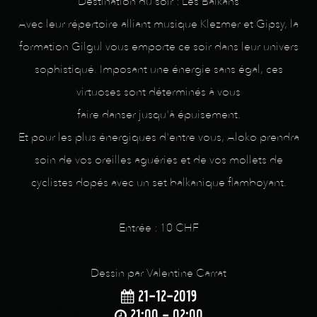
Destination du soir : Les Balkans
Avec leur répertoire alliant musique Klezmer et Gipsy, la
formation Gilgul vous emporte ce soir dans leur univers
sophistiqué. Imposant une énergie sans égal, ces
virtuoses sont déterminés à vous
faire danser jusqu'à épuisement.
Et pour les plus énergiques d'entre vous, Aloko prendra
soin de vos oreilles aguéries et de vos mollets de
cyclistes dopés avec un set balkanique flamboyant.
Entrée : 10 CHF
Dessin par Valentine Carrat
21-12-2019
21:00 - 02:00