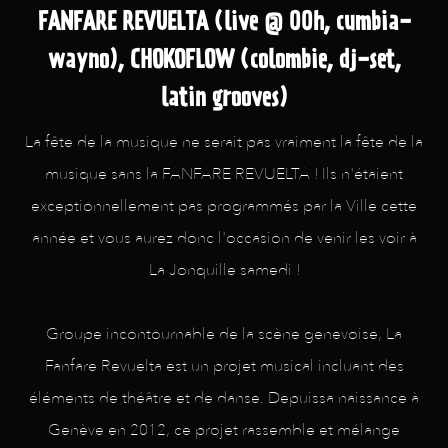
FANFARE REVUELTA (live @ 00h, cumbia-
wayno), CHOKOFLOW (colombie, dj-set,
latin grooves)
La fête de la musique ne serait pas vraiment la fête de la
musique sans la FANFARE REVUELTA ! Ils n'étaient
exceptionnellement pas programmés par la Ville cette
année et vous aurez donc l'occasion de venir les voir à
La Jonquille samedi !
Groupe incontournable de la scène genevoise, La
Fanfare Revuelta est un projet musical incluant des
éléments de théâtre et de danse. Depuissa naissance à
Genève en 2012, ce projet rassemble et mélange