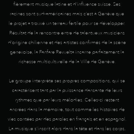
fièrement musique latine et d’influence suisse. Ses
racines sont sud-américaines mais c’est à Genève que
le projet a trouvé un terreau fertile pour se développer.
Résultat de la rencontre entre de talentueux musiciens
d’origine chilienne et des artistes confirmés de la scène
genevoise, la Fanfare Revuelta incarne parfaitement la
richesse multiculturelle de la Ville de Genève.
Le groupe interprète ses propres compositions, qui se
caractérisent tant par la puissance dansante de leurs
rythmes que par leurs mélodies. Celles-ci restent
ancrées dans la mémoire, tout comme les histoires de
vies contées par des paroles en français et en espagnol.
La musique s’inscrit alors dans la tête et dans les corps,