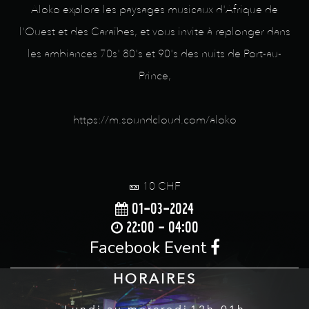
Aloko explore les paysages musicaux d'Afrique de
l'Ouest et des Caraïbes, et vous invite à replonger dans
les ambiances 70s' 80's et 90's des nuits de Port-au-
Prince,
https://m.soundcloud.com/aloko
🎫 10 CHF
01-03-2024
22:00 - 04:00
Facebook Event
HORAIRES