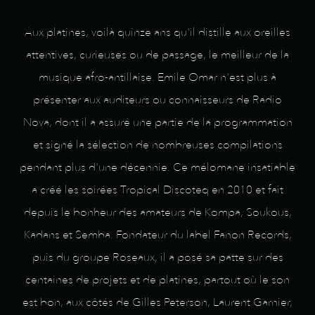
Aux platines, voilà quinze ans qu'il distille aux oreilles
attentives, curieuses ou de passage, le meilleur de la
musique afro-antillaise. Emile Omar n'est plus à
présenter aux auditeurs ou connaisseurs de Radio
Nova, dont il a assuré une partie de la programmation
et signé la sélection de nombreuses compilations
pendant plus d'une décennie. Ce mélomane insatiable
a créé les soirées Tropical Discoteq en 2010 et fait
depuis le bonheur des amateurs de Kompa, Soukous,
Kadans et Semba. Fondateur du label Fanon Records,
puis du groupe Roseaux, il a posé sa patte sur des
centaines de projets et de platines, partout où le son
est bon, aux côtés de Gilles Peterson, Laurent Garnier,