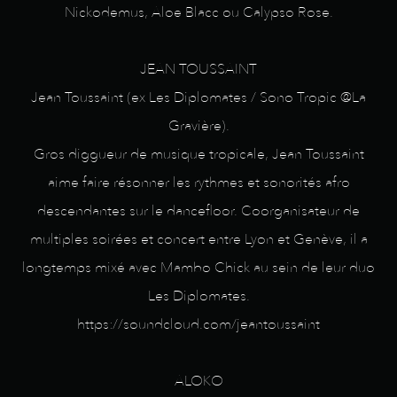
Nickodemus, Aloe Blacc ou Calypso Rose.
JEAN TOUSSAINT
Jean Toussaint (ex Les Diplomates / Sono Tropic @La
Gravière).
Gros diggueur de musique tropicale, Jean Toussaint
aime faire résonner les rythmes et sonorités afro
descendantes sur le dancefloor. Coorganisateur de
multiples soirées et concert entre Lyon et Genève, il a
longtemps mixé avec Mambo Chick au sein de leur duo
Les Diplomates.
https://soundcloud.com/jeantoussaint
ALOKO