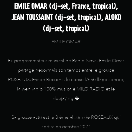
EMILE OMAR (dj-set, France, tropical),
JEAN TOUSSAINT (dj-set, tropical), ALOKO
(dj-set, tropical)
EMILE OMAR
Ex-programmateur musical de Radio Nova, Emile Omar
partage désormais son temps entre le groupe
ROSEAUX, Fanon Records, le conseil/habillage sonore,
la web radio 100% musicale MILO RADIO et le
deejaying.�
Sa grosse actu est le 3 ème album de ROSEAUX qui
sortira en octobre 2024