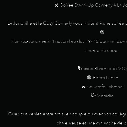
🎤 Soirée Stand-Up Comedy à La Jon
La Jonquille et le Cosy Comedy vous invitent à une soirée 
😄
Rendez-vous mardi 4 novembre dès 19h45 pour un Com
line-up de choc :
🎙️Yacine Rharbaoui (MC)
😂 Edem Labah
🔥 Aouatefe Lahmani
💥 Mehidin
Que vous veniez entre amis, en couple ou avec vos collèg
chaleureuse et une avalanche de p