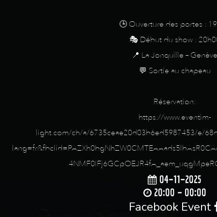
🕒 Ouverture des portes : 1
🎭 Début du show : 20h0
📍 La Jonquille – Genèv
💬 Sortie au chapeau
Réservation:
https://www.eventim-
light.com/ch/a/6735ceae20d03b6ed5987453/e/6
lang=fr&fbclid=PAZXh0bgNhZW0CMTEAAads5lbAsR0CAc
4NMF0IFj6GCpOEJR4fA_aem_uqgMpeRQ
04-11-2025
20:00 - 00:00
Facebook Event