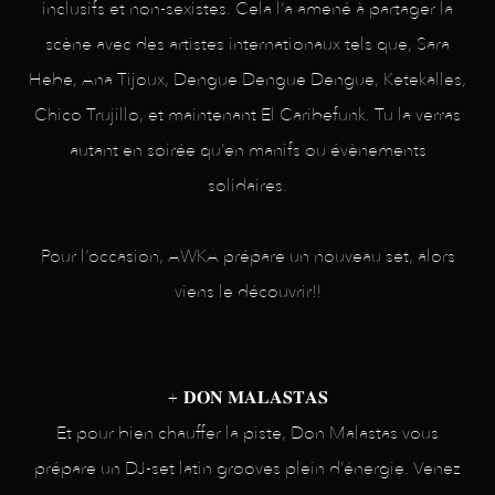
inclusifs et non-sexistes. Cela l’a amené à partager la
scène avec des artistes internationaux tels que, Sara
Hebe, Ana Tijoux, Dengue Dengue Dengue, Ketekalles,
Chico Trujillo, et maintenant El Caribefunk. Tu la verras
autant en soirée qu’en manifs ou évènements
solidaires.
Pour l’occasion, AWKA prépare un nouveau set, alors
viens le découvrir!!
+ 𝐃𝐎𝐍 𝐌𝐀𝐋𝐀𝐒𝐓𝐀𝐒
Et pour bien chauffer la piste, Don Malastas vous
prépare un DJ-set latin grooves plein d’énergie. Venez