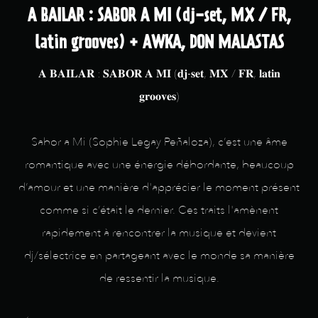
A BAILAR : SABOR A MI (dj-set, MX / FR,
latin grooves) + AWKA, DON MALASTAS
𝐀 𝐁𝐀𝐈𝐋𝐀𝐑 : 𝐒𝐀𝐁𝐎𝐑 𝐀 𝐌𝐈 (𝐝𝐣-𝐬𝐞𝐭, 𝐌𝐗 / 𝐅𝐑, 𝐥𝐚𝐭𝐢𝐧
𝐠𝐫𝐨𝐨𝐯𝐞𝐬)
Sabor a Mi (Sophie Legay Peñaloza), c’est une âme
romantique avec une énergie débordante, beaucoup
d’amour et une manière d'apprécier le moment présent
comme si c’était le dernier. Ces traits l'amènent
rapidement à rencontrer la musique et devient
dj/sélectrice en partageant avec le monde sa manière
de ressentir la musique.