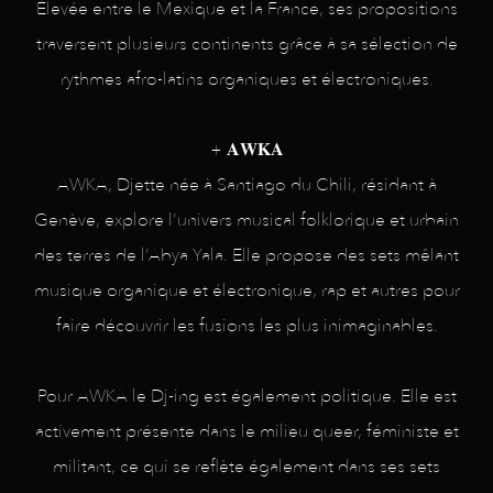
Élevée entre le Mexique et la France, ses propositions
traversent plusieurs continents grâce à sa sélection de
rythmes afro-latins organiques et électroniques.
+ 𝐀𝐖𝐊𝐀
AWKA, Djette née à Santiago du Chili, résidant à
Genève, explore l’univers musical folklorique et urbain
des terres de l’Abya Yala. Elle propose des sets mêlant
musique organique et électronique, rap et autres pour
faire découvrir les fusions les plus inimaginables.
Pour AWKA le Dj-ing est également politique. Elle est
activement présente dans le milieu queer, féministe et
militant, ce qui se reflète également dans ses sets