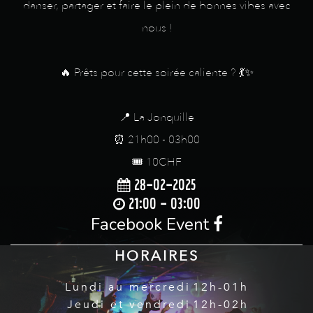
danser, partager et faire le plein de bonnes vibes avec
nous !
🔥 Prêts pour cette soirée caliente ? 💃✨
📍 La Jonquille
⏰ 21h00 - 03h00
🎟️ 10CHF
28-02-2025
21:00 - 03:00
Facebook Event
HORAIRES
Lundi au mercredi
12h-01h
Jeudi et vendredi
12h-02h