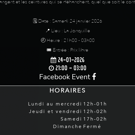
ngent et les ceintures qui se déhanchent, quel que soit le cont
🗓️ Date : Samedi 24 janvier 2026
📍 Lieu : La Jonquille
🕘 Heure : 21h00 - 03h00
🎟️ Entrée : Prix libre
24-01-2026
21:00 - 03:00
Facebook Event
HORAIRES
Lundi au mercredi
12h-01h
Jeudi et vendredi
12h-02h
Samedi
17h-02h
Dimanche
Fermé