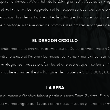
epuis l’enfance, AWKA débute le DJ-ing en 2017. Ses sets navig
 et au latinclub. Le reggaetón et le neoperreo occupent une pl
corps dissidents. Pour AWKA, le DJ-ing est un acte politique, 
Elle a partagé la scène avec de nombreuses artistes engagées de 
𝗘𝗟 𝗗𝗥𝗔𝗚𝗢́𝗡 𝗖𝗥𝗜𝗢𝗟𝗟𝗢
i-instrumentiste, chanteur, producteur et DJ colombien basé à G
ntre le passé et l’avenir des musiques latino-américaines. Son 
s analogiques, basses profondes et une esthétique moderne. Plus
lancolie et danse. Il est à l’origine des projets ACID COC
𝗟𝗔 𝗕𝗘𝗕𝗔
e dj basée à Genève faisant partie du crew Dem Gyalzzz. Elle ai
eu de merengue ou du zouk entre deux. Avec sa partner in crime,