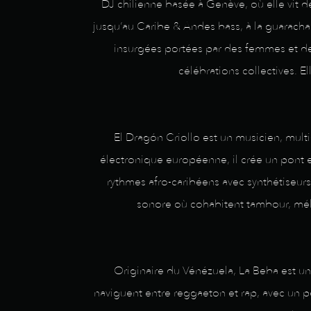
DJ chilienne basée à Genève, où elle vit d
jusqu’au Caribe & Andes bass, à la guaracha
insurgées portées par des femmes et des 
célébrations collectives. 
El Dragón Criollo est un musicien, mult
électronique européenne, il crée un pont e
rythmes afro-caribéens avec synthétiseur
sonore où cohabitent tambour, mé
Originaire du Vénézuela, La Beba est un
naviguent entre reggaeton et rap, avec un p