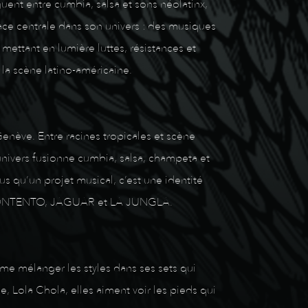
uent entre cumbia, salsa et sons néolatinx,
ace centrale dans son univers : des musiques
mettant en lumière luttes, résistances et
la scène latino-américaine.
enève. Entre racines tropicales et scène
univers fusionne cumbia, salsa, champeta et
 qu’un projet musical, c’est une identité
O, CONTENTO, JAGUAR et LA JUNGLA.
me mélanger les styles dans ses sets qui
 Lola Chola, elles aiment voir les pieds qui