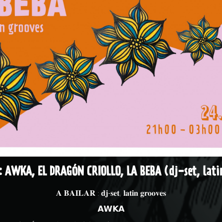
: AWKA, EL DRAGÓN CRIOLLO, LA BEBA (dj-set, lati
𝐀 𝐁𝐀𝐈𝐋𝐀𝐑 : 𝐝𝐣-𝐬𝐞𝐭, 𝐥𝐚𝐭𝐢𝐧 𝐠𝐫𝐨𝐨𝐯𝐞𝐬
𝗔𝗪𝗞𝗔